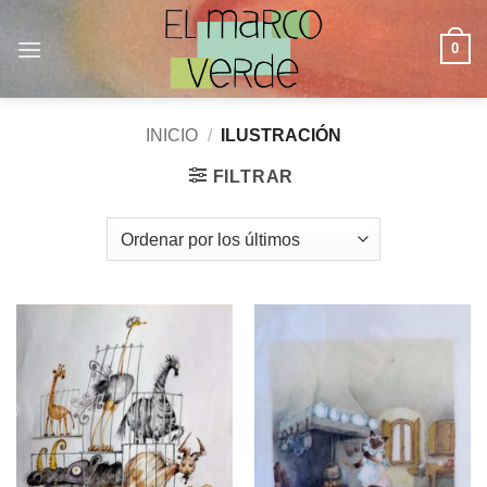
Saltar
al
0
contenido
INICIO
/
ILUSTRACIÓN
FILTRAR