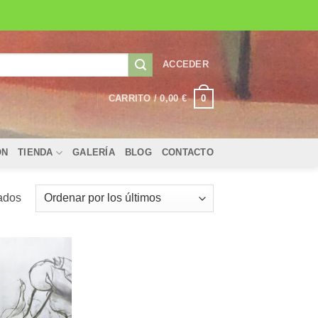
ACCEDER
0
CARRITO /
0,00
€
ÓN
TIENDA
GALERÍA
BLOG
CONTACTO
Ordenado
tados
por
los
últimos