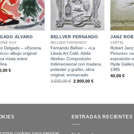
+
+
GADO ÁLVARO
BELLVER FERNANDO
JANZ ROB
DONE GUY
BELLVER FERNANDO
CARTEL
ro Delgado – «Escena
Fernando Bellver – «La
Robert Janz
irco» dibujo original
Libela Art Café, Addis
Pictures» car
ica mixta sobre
Abeba» Composición
exposición 
lina
tridimensional con madera,
Hyde Galler
poliester y grafito, obra
1985
0,00
€
original, enmarcado
40,00
€
El
El
3.500,00
€
2.900,00
€
precio
precio
original
actual
era:
es:
3.500,00 €.
2.900,00 €.
OKIES
ENTRADAS RECIENTES
izamos cookies para mejorar