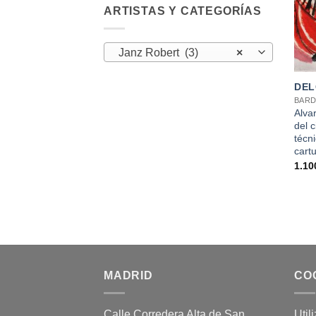
ARTISTAS Y CATEGORÍAS
Janz Robert (3)
×
+
DEL
BAR
Alva
del c
técn
cartu
1.10
MADRID
CO
Calle Corredera Alta de San
Util