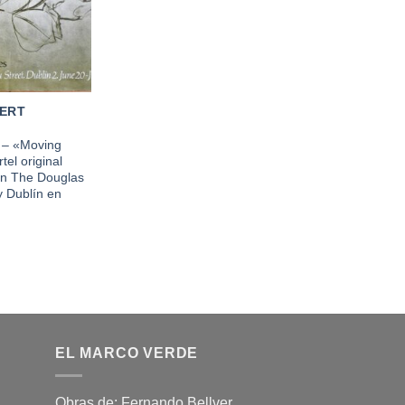
ERT
 – «Moving
tel original
en The Douglas
y Dublín en
EL MARCO VERDE
Obras de: Fernando Bellver,