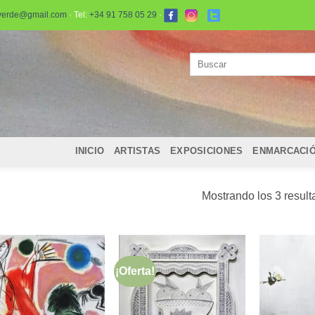
verde@gmail.com
· Tel:
+34 91 758 05 29
·
Buscar
por:
INICIO
ARTISTAS
EXPOSICIONES
ENMARCACI
Mostrando los 3 resul
¡Oferta!