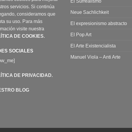
El Surrealismo
tros servicios. Si continúa
Neue Sachlichkeit
egando, consideramos que
ta su uso. Para más
El expresionismo abstracto
rmación visite nuestra
El Pop Art
ÍTICA DE COOKIES
.
El Arte Existencialista
ES SOCIALES
Manuel Viola – Anti Arte
low_me]
ÍTICA DE PRIVACIDAD
.
ESTRO BLOG