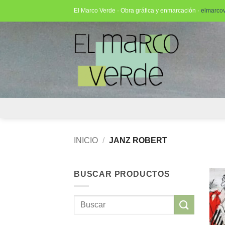
Saltar
El Marco Verde · Obra gráfica y enmarcación ·
elmarco
al
contenido
INICIO
/
JANZ ROBERT
BUSCAR PRODUCTOS
Buscar
por: