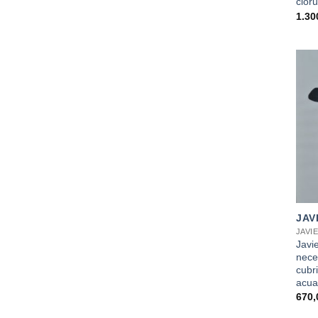
clor
1.30
+
JAV
JAVI
Javi
nece
cubri
acua
670