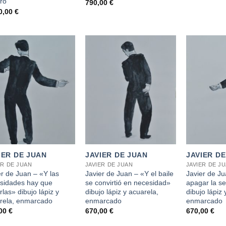
uro
790,00
€
0,00
€
+
+
IER DE JUAN
JAVIER DE JUAN
JAVIER D
ER DE JUAN
JAVIER DE JUAN
JAVIER DE J
er de Juan – «Y las
Javier de Juan – «Y el baile
Javier de J
sidades hay que
se convirtió en necesidad»
apagar la se
rlas» dibujo lápiz y
dibujo lápiz y acuarela,
dibujo lápiz 
rela, enmarcado
enmarcado
enmarcado
,00
€
670,00
€
670,00
€