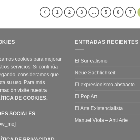
1
2
3
…
5
6
7
OKIES
ENTRADAS RECIENTES
izamos cookies para mejorar
El Surrealismo
tros servicios. Si continúa
Neue Sachlichkeit
egando, consideramos que
ta su uso. Para más
El expresionismo abstracto
rmación visite nuestra
El Pop Art
ÍTICA DE COOKIES
.
El Arte Existencialista
ES SOCIALES
Manuel Viola – Anti Arte
low_me]
ÍTICA DE PRIVACIDAD
.