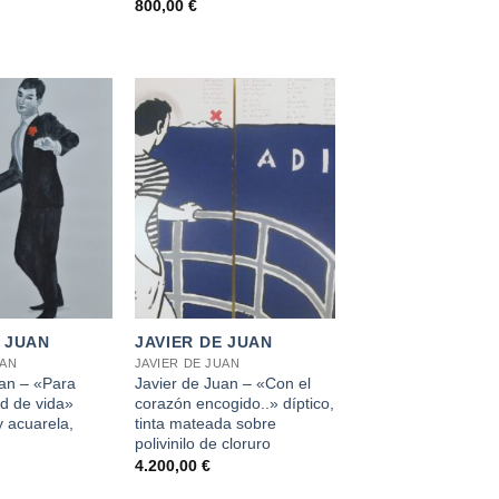
800,00
€
+
E JUAN
JAVIER DE JUAN
UAN
JAVIER DE JUAN
uan – «Para
Javier de Juan – «Con el
d de vida»
corazón encogido..» díptico,
y acuarela,
tinta mateada sobre
polivinilo de cloruro
4.200,00
€