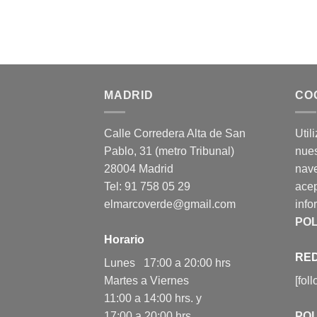
MADRID
CO
Calle Corredera Alta de San
Util
Pablo, 31 (metro Tribunal)
nues
28004 Madrid
nav
Tel: 91 758 05 29
acep
elmarcoverde@gmail.com
info
POL
Horario
RED
Lunes 17:00 a 20:00 hrs
Martes a Viernes
[fol
11:00 a 14:00 hrs. y
17:00 a 20:00 hrs.
POL