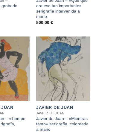
an –
Javier de Juan – «Que qué
» grabado
era eso tan importante»
serigrafía intervenida a
mano
800,00
€
+
E JUAN
JAVIER DE JUAN
UAN
JAVIER DE JUAN
uan – «Tiempo
Javier de Juan – «Mientras
rigrafía,
tanto» serigrafía, coloreada
a mano