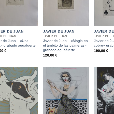
+
+
IER DE JUAN
JAVIER DE JUAN
JAVIER D
ER DE JUAN
JAVIER DE JUAN
JAVIER DE J
er de Juan – «Una
Javier de Juan – «Magia en
Javier de J
a» grabado aguafuerte
el ámbito de las palmeras»
cobre» grab
grabado aguafuerte
,00
€
190,00
€
120,00
€