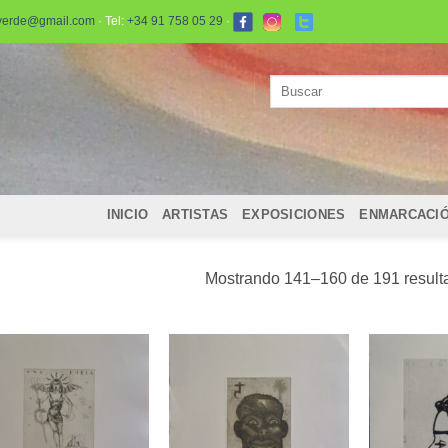
verde@gmail.com
· Tel:
+34 91 758 05 29
·
Buscar
por:
INICIO
ARTISTAS
EXPOSICIONES
ENMARCACI
Mostrando 141–160 de 191 result