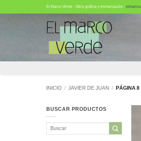
Saltar
El Marco Verde · Obra gráfica y enmarcación ·
elmarco
al
contenido
INICIO
/
JAVIER DE JUAN
/
PÁGINA 8
BUSCAR PRODUCTOS
Buscar
por: