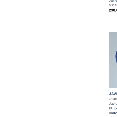
Javi
suce
290
+
JAV
JAVI
Javi
IX, c
mate