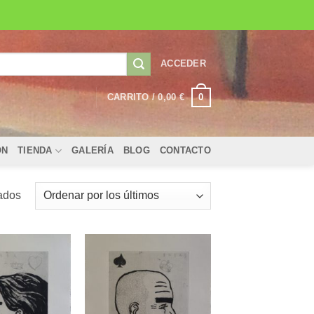
ACCEDER
0
CARRITO /
0,00
€
ÓN
TIENDA
GALERÍA
BLOG
CONTACTO
Ordenado
ados
por
los
últimos