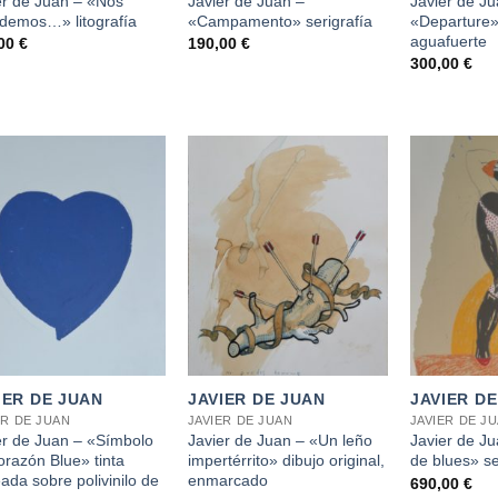
er de Juan – «Nos
Javier de Juan –
Javier de Ju
demos…» litografía
«Campamento» serigrafía
«Departure
aguafuerte
,00
€
190,00
€
300,00
€
+
+
IER DE JUAN
JAVIER DE JUAN
JAVIER D
ER DE JUAN
JAVIER DE JUAN
JAVIER DE J
er de Juan – «Símbolo
Javier de Juan – «Un leño
Javier de J
orazón Blue» tinta
impertérrito» dibujo original,
de blues» se
ada sobre polivinilo de
enmarcado
690,00
€