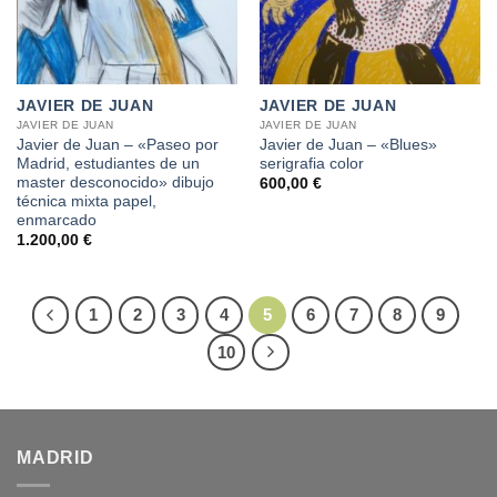
JAVIER DE JUAN
JAVIER DE JUAN
JAVIER DE JUAN
JAVIER DE JUAN
Javier de Juan – «Paseo por
Javier de Juan – «Blues»
Madrid, estudiantes de un
serigrafia color
master desconocido» dibujo
600,00
€
técnica mixta papel,
enmarcado
1.200,00
€
1
2
3
4
5
6
7
8
9
10
MADRID