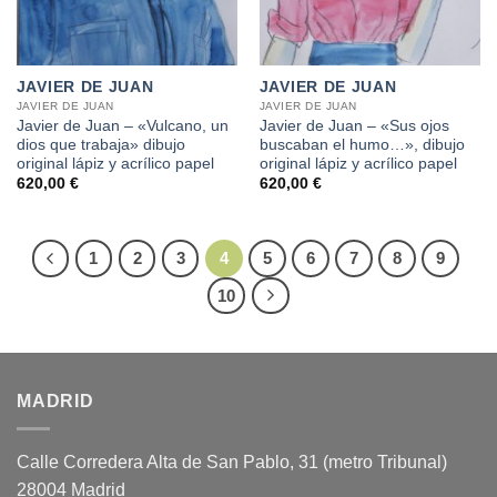
JAVIER DE JUAN
JAVIER DE JUAN
JAVIER DE JUAN
JAVIER DE JUAN
Javier de Juan – «Vulcano, un
Javier de Juan – «Sus ojos
dios que trabaja» dibujo
buscaban el humo…», dibujo
original lápiz y acrílico papel
original lápiz y acrílico papel
620,00
€
620,00
€
1
2
3
4
5
6
7
8
9
10
MADRID
Calle Corredera Alta de San Pablo, 31 (metro Tribunal)
28004 Madrid