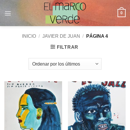
Saltar
al
0
contenido
INICIO
/
JAVIER DE JUAN
/
PÁGINA 4
FILTRAR