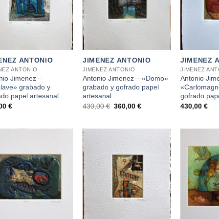
+
+
ENEZ ANTONIO
JIMENEZ ANTONIO
JIMENEZ 
NEZ ANTONIO
JIMENEZ ANTONIO
JIMENEZ AN
nio Jimenez –
Antonio Jimenez – «Domo»
Antonio Jim
lave» grabado y
grabado y gofrado papel
«Carlomagn
ado papel artesanal
artesanal
gofrado pape
El
El
,00
€
430,00
€
360,00
€
430,00
€
precio
precio
original
actual
era:
es:
430,00 €.
360,00 €.