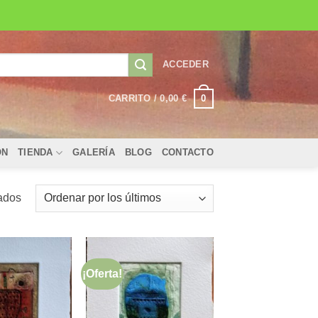
ACCEDER
0
CARRITO /
0,00
€
ÓN
TIENDA
GALERÍA
BLOG
CONTACTO
Ordenado
ados
por
los
últimos
¡Oferta!