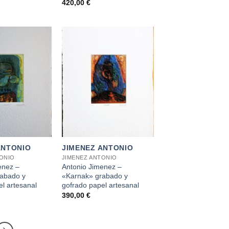
420,00
€
+
ANTONIO
JIMENEZ ANTONIO
TONIO
JIMENEZ ANTONIO
enez –
Antonio Jimenez –
abado y
«Karnak» grabado y
l artesanal
gofrado papel artesanal
390,00
€