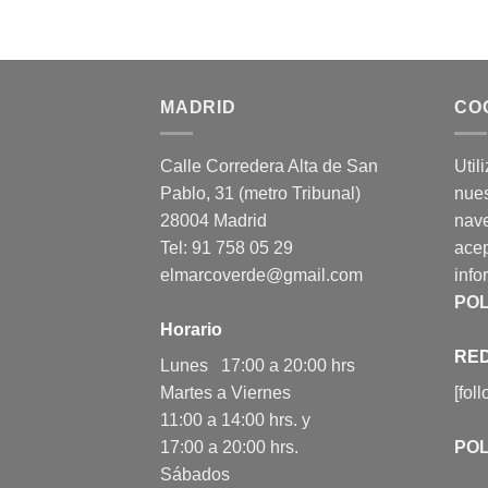
MADRID
CO
Calle Corredera Alta de San
Util
Pablo, 31 (metro Tribunal)
nues
28004 Madrid
nav
Tel: 91 758 05 29
acep
elmarcoverde@gmail.com
info
POL
Horario
RED
Lunes 17:00 a 20:00 hrs
Martes a Viernes
[fol
11:00 a 14:00 hrs. y
17:00 a 20:00 hrs.
POL
Sábados