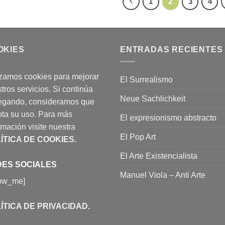
1
2
3
4
OKIES
ENTRADAS RECIENTES
izamos cookies para mejorar
El Surrealismo
tros servicios. Si continúa
Neue Sachlichkeit
egando, consideramos que
ta su uso. Para más
El expresionismo abstracto
rmación visite nuestra
El Pop Art
ÍTICA DE COOKIES
.
El Arte Existencialista
ES SOCIALES
Manuel Viola – Anti Arte
low_me]
ÍTICA DE PRIVACIDAD
.