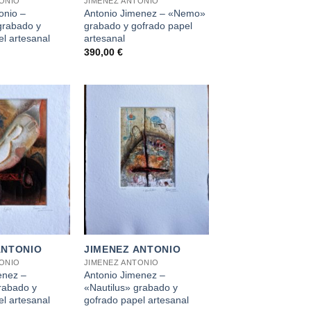
TONIO
JIMENEZ ANTONIO
onio –
Antonio Jimenez – «Nemo»
grabado y
grabado y gofrado papel
l artesanal
artesanal
390,00
€
+
ANTONIO
JIMENEZ ANTONIO
TONIO
JIMENEZ ANTONIO
enez –
Antonio Jimenez –
rabado y
«Nautilus» grabado y
l artesanal
gofrado papel artesanal