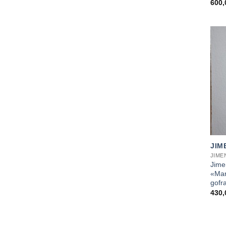
600
+
JIM
JIME
Jime
«Mar
gofr
430