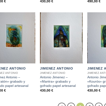
,00
€
430,00
€
490,00
€
+
+
ENEZ ANTONIO
JIMENEZ ANTONIO
JIMENEZ 
NEZ ANTONIO
JIMENEZ ANTONIO
JIMENEZ AN
nez Antonio –
Antonio Jimenez –
Antonio Jim
atón» grabado y
«Mantra» grabado y
«Kourós» gr
ado papel artesanal
gofrado papel artesanal
gofrado pape
,00
€
430,00
€
430,00
€