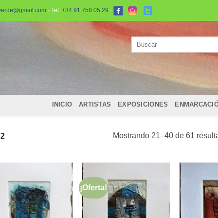
verde@gmail.com
· Tel:
+34 91 758 05 29
·
Buscar
por:
INICIO
ARTISTAS
EXPOSICIONES
ENMARCACI
Mostrando 21–40 de 61 result
 2
¡Oferta!