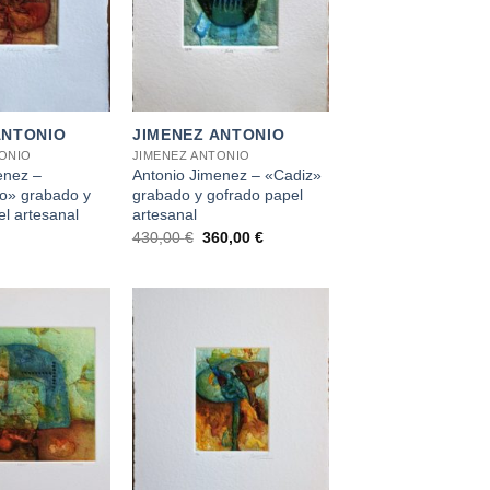
+
ANTONIO
JIMENEZ ANTONIO
TONIO
JIMENEZ ANTONIO
enez –
Antonio Jimenez – «Cadiz»
o» grabado y
grabado y gofrado papel
l artesanal
artesanal
El
El
430,00
€
360,00
€
precio
precio
original
actual
era:
es:
430,00 €.
360,00 €.