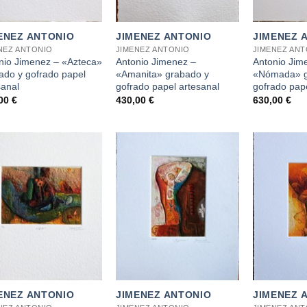
+
+
ENEZ ANTONIO
JIMENEZ ANTONIO
JIMENEZ 
NEZ ANTONIO
JIMENEZ ANTONIO
JIMENEZ AN
nio Jimenez – «Azteca»
Antonio Jimenez –
Antonio Jim
ado y gofrado papel
«Amanita» grabado y
«Nómada» g
sanal
gofrado papel artesanal
gofrado pape
,00
€
430,00
€
630,00
€
+
+
ENEZ ANTONIO
JIMENEZ ANTONIO
JIMENEZ 