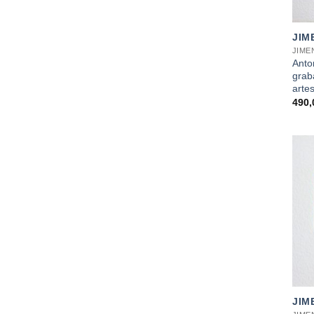
+
JIM
JIME
Anto
grab
arte
490
+
JIM