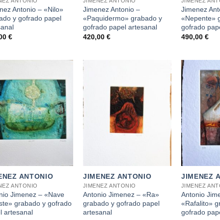
NEZ ANTONIO
JIMENEZ ANTONIO
JIMENEZ AN
nez Antonio – «Nilo»
Jimenez Antonio –
Jimenez Ant
ado y gofrado papel
«Paquidermo» grabado y
«Nepente» 
sanal
gofrado papel artesanal
gofrado pape
,00
€
420,00
€
490,00
€
+
+
ENEZ ANTONIO
JIMENEZ ANTONIO
JIMENEZ 
NEZ ANTONIO
JIMENEZ ANTONIO
JIMENEZ AN
nio Jimenez – «Nave
Antonio Jimenez – «Ra»
Antonio Jim
ste» grabado y gofrado
grabado y gofrado papel
«Rafalito» g
l artesanal
artesanal
gofrado pape