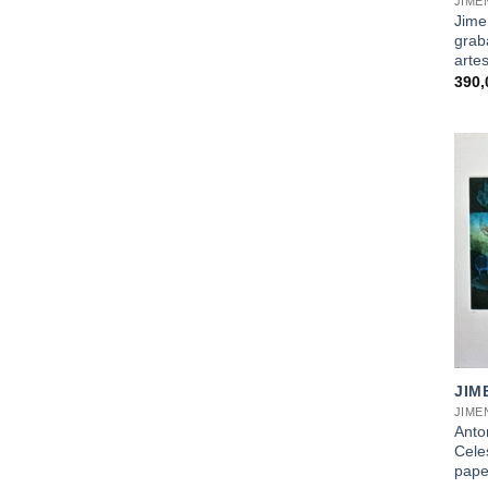
JIME
Jime
grab
arte
390
+
JIM
JIME
Anto
Cele
pape