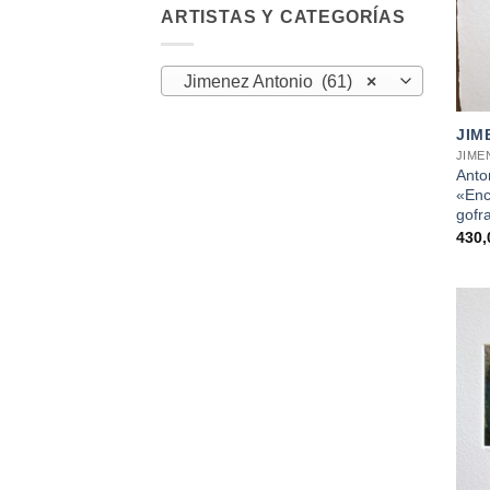
ARTISTAS Y CATEGORÍAS
Jimenez Antonio (61)
×
+
JIM
JIME
Anto
«Enc
gofr
430