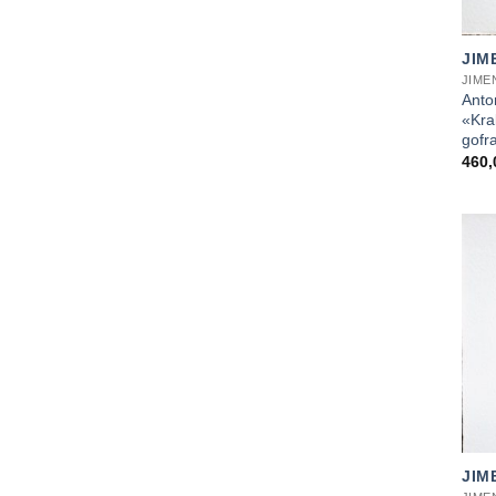
+
JIM
JIME
Anto
«Kra
gofr
460
+
JIM