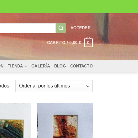
ACCEDER
0
CARRITO /
0,00
€
ÓN
TIENDA
GALERÍA
BLOG
CONTACTO
Ordenado
ados
por
los
últimos