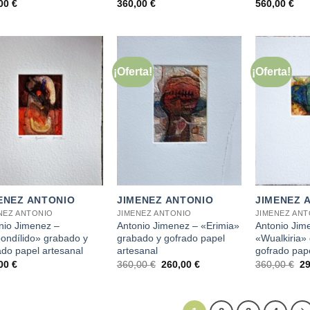
,00
€
360,00
€
560,00
€
¡Oferta!
¡Oferta!
+
+
ENEZ ANTONIO
JIMENEZ ANTONIO
JIMENEZ 
NEZ ANTONIO
JIMENEZ ANTONIO
JIMENEZ AN
nio Jimenez –
Antonio Jimenez – «Erimia»
Antonio Jim
ondílido» grabado y
grabado y gofrado papel
«Wualkiria»
ado papel artesanal
artesanal
gofrado pape
El
El
El
,00
€
360,00
€
260,00
€
360,00
€
2
precio
precio
pr
original
actual
or
era:
es:
er
360,00 €.
260,00 €.
36