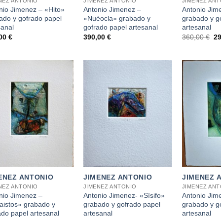
NEZ ANTONIO
JIMENEZ ANTONIO
JIMENEZ AN
nio Jimenez – «Hito»
Antonio Jimenez –
Antonio Jim
ado y gofrado papel
«Nuéocla» grabado y
grabado y g
sanal
gofrado papel artesanal
artesanal
El
,00
€
390,00
€
360,00
€
2
pr
or
er
36
+
+
ENEZ ANTONIO
JIMENEZ ANTONIO
JIMENEZ 
NEZ ANTONIO
JIMENEZ ANTONIO
JIMENEZ AN
nio Jimenez –
Antonio Jimenez- «Sísifo»
Antonio Jim
aistos» grabado y
grabado y gofrado papel
grabado y g
ado papel artesanal
artesanal
artesanal