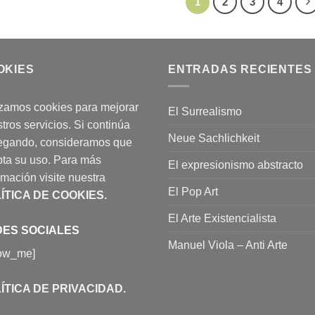
1
2
3
4
OKIES
ENTRADAS RECIENTES
izamos cookies para mejorar
El Surrealismo
tros servicios. Si continúa
Neue Sachlichkeit
egando, consideramos que
ta su uso. Para más
El expresionismo abstracto
rmación visite nuestra
El Pop Art
ÍTICA DE COOKIES
.
El Arte Existencialista
ES SOCIALES
Manuel Viola – Anti Arte
low_me]
ÍTICA DE PRIVACIDAD
.