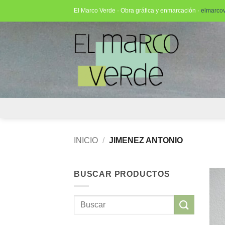
Saltar
El Marco Verde · Obra gráfica y enmarcación ·
elmarco
al
contenido
INICIO
/
JIMENEZ ANTONIO
BUSCAR PRODUCTOS
Buscar
por: