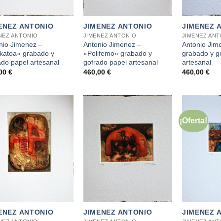
+
+
ENEZ ANTONIO
JIMENEZ ANTONIO
JIMENEZ 
NEZ ANTONIO
JIMENEZ ANTONIO
JIMENEZ AN
nio Jimenez –
Antonio Jimenez –
Antonio Jim
katoa» grabado y
«Polifemo» grabado y
grabado y g
ado papel artesanal
gofrado papel artesanal
artesanal
,00
€
460,00
€
460,00
€
¡Oferta!
+
+
ENEZ ANTONIO
JIMENEZ ANTONIO
JIMENEZ 