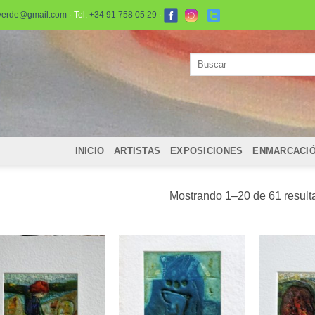
verde@gmail.com
· Tel:
+34 91 758 05 29
·
Buscar
por:
INICIO
ARTISTAS
EXPOSICIONES
ENMARCACI
Mostrando 1–20 de 61 result