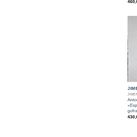
460
+
JIM
JIME
Anto
«Esp
gofr
430