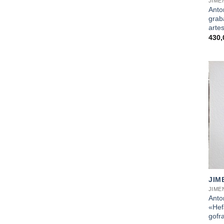
JIME
Anto
grab
arte
430
+
JIM
JIME
Anto
«Hef
gofr