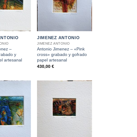
+
ANTONIO
JIMENEZ ANTONIO
TONIO
JIMENEZ ANTONIO
enez –
Antonio Jimenez – «Pink
rabado y
cross» grabado y gofrado
l artesanal
papel artesanal
430,00
€