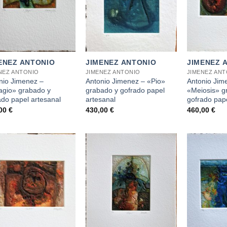
+
+
ENEZ ANTONIO
JIMENEZ ANTONIO
JIMENEZ 
NEZ ANTONIO
JIMENEZ ANTONIO
JIMENEZ AN
nio Jimenez –
Antonio Jimenez – «Pio»
Antonio Jim
agio» grabado y
grabado y gofrado papel
«Meiosis» g
ado papel artesanal
artesanal
gofrado pape
,00
€
430,00
€
460,00
€