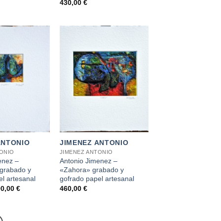
430,00
€
+
ANTONIO
JIMENEZ ANTONIO
TONIO
JIMENEZ ANTONIO
enez –
Antonio Jimenez –
 grabado y
«Zahora» grabado y
l artesanal
gofrado papel artesanal
El
90,00
€
460,00
€
ecio
precio
iginal
actual
a:
es:
0,00 €.
290,00 €.