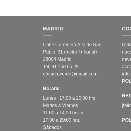
MADRID
CO
Calle Corredera Alta de San
Util
Pablo, 31 (metro Tribunal)
nues
28004 Madrid
nav
Tel: 91 758 05 29
acep
elmarcoverde@gmail.com
info
POL
Horario
RED
Lunes 17:00 a 20:00 hrs
Martes a Viernes
[fol
11:00 a 14:00 hrs. y
17:00 a 20:00 hrs.
POL
Sábados