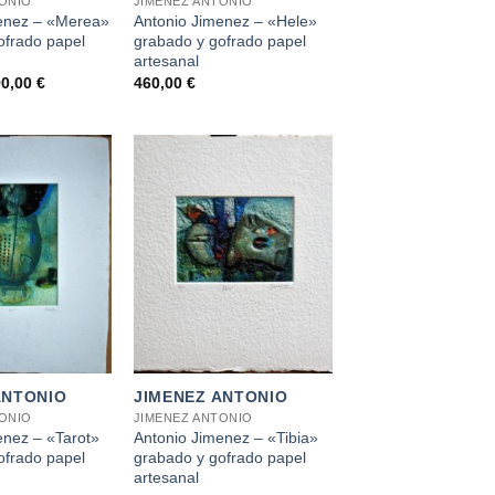
TONIO
JIMENEZ ANTONIO
enez – «Merea»
Antonio Jimenez – «Hele»
ofrado papel
grabado y gofrado papel
artesanal
El
90,00
€
460,00
€
ecio
precio
iginal
actual
a:
es:
0,00 €.
290,00 €.
+
ANTONIO
JIMENEZ ANTONIO
TONIO
JIMENEZ ANTONIO
enez – «Tarot»
Antonio Jimenez – «Tibia»
ofrado papel
grabado y gofrado papel
artesanal