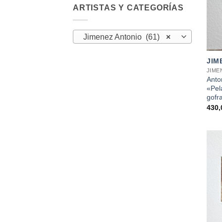
ARTISTAS Y CATEGORÍAS
Jimenez Antonio (61)
×
+
JIM
JIME
Anto
«Pel
gofr
430