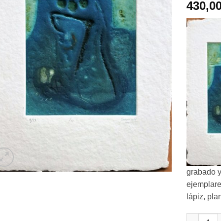
430,0
grabado y
ejemplare
lápiz, pl
Antonio J