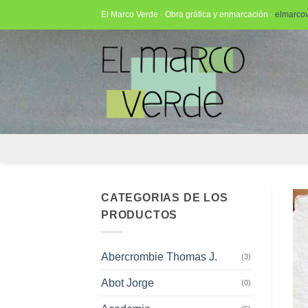
Saltar
El Marco Verde · Obra gráfica y enmarcación ·
elmarco
al
contenido
CATEGORIAS DE LOS
PRODUCTOS
Abercrombie Thomas J.
(3)
Abot Jorge
(0)