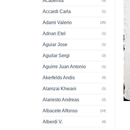
Academia
(5)
Accardi Carla
(1)
Adami Valerio
(25)
Adnan Etel
(1)
Aguiar Jose
(1)
Aguilar Sergi
(2)
Aguirre Juan Antonio
(1)
Akerfelds Andis
(0)
Alamzai Khwani
(1)
Alariesto Andreas
(2)
Albacete Alfonso
(14)
Alberdi V.
(0)