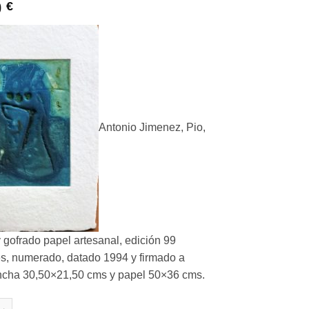
0
€
Antonio Jimenez, Pio,
 gofrado papel artesanal, edición 99
s, numerado, datado 1994 y firmado a
ancha 30,50×21,50 cms y papel 50×36 cms.
imenez - "Pio" grabado y gofrado papel artesanal cantidad