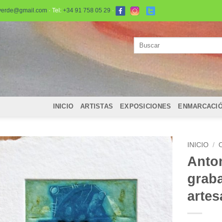
verde@gmail.com
· Tel:
+34 91 758 05 29
·
Buscar
por:
INICIO
ARTISTAS
EXPOSICIONES
ENMARCACI
INICIO
/
Anto
grab
artes