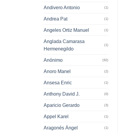
Andivero Antonio
(1)
Andrea Pat
(1)
Angeles Ortiz Manuel
(1)
Anglada Camarasa
(1)
Hermenegildo
Anónimo
(92)
Anoro Manel
(2)
Ansesa Enric
(1)
Anthony David J.
(0)
Aparicio Gerardo
(3)
Appel Karel
(1)
Aragonés Ángel
(1)