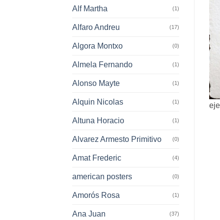
Alf Martha
(1)
Alfaro Andreu
(17)
Algora Montxo
(0)
Almela Fernando
(1)
Alonso Mayte
(1)
Alquin Nicolas
(1)
eje
Altuna Horacio
(1)
Alvarez Armesto Primitivo
(0)
Amat Frederic
(4)
american posters
(0)
Amorós Rosa
(1)
Ana Juan
(37)