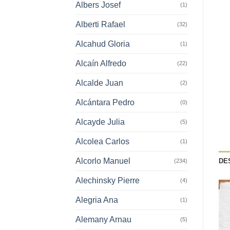
Albers Josef
(1)
Alberti Rafael
(32)
Alcahud Gloria
(1)
Alcaín Alfredo
(22)
Alcalde Juan
(2)
Alcántara Pedro
(0)
Alcayde Julia
(5)
Alcolea Carlos
(1)
Alcorlo Manuel
DE
(234)
Alechinsky Pierre
(4)
Alegria Ana
(1)
Alemany Arnau
(5)