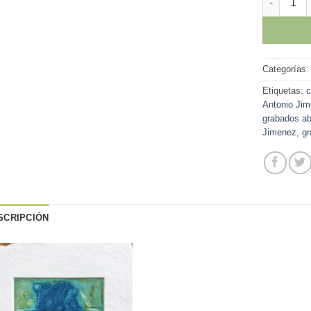
Categorías
Etiquetas:
c
Antonio Ji
grabados ab
Jimenez
,
gr
SCRIPCIÓN