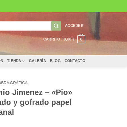
ACCEDER
0
CARRITO /
0,00
€
ÓN
TIENDA
GALERÍA
BLOG
CONTACTO
OBRA GRÁFICA
nio Jimenez – «Pio»
ado y gofrado papel
anal