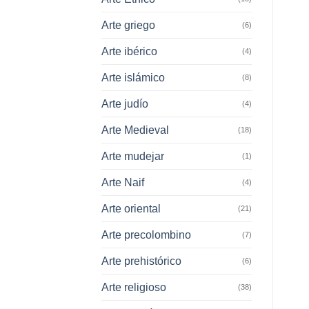
Arte griego
(6)
Arte ibérico
(4)
Arte islámico
(8)
Arte judío
(4)
Arte Medieval
(18)
Arte mudejar
(1)
Arte Naif
(4)
Arte oriental
(21)
Arte precolombino
(7)
Arte prehistórico
(6)
Arte religioso
(38)