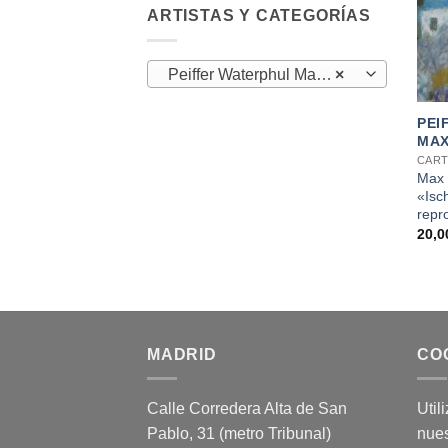
ARTISTAS Y CATEGORÍAS
Peiffer Waterphul Max (1)
×
+
PEI
MA
CART
Max 
«Isc
repr
20,
MADRID
CO
Calle Corredera Alta de San
Util
Pablo, 31 (metro Tribunal)
nues