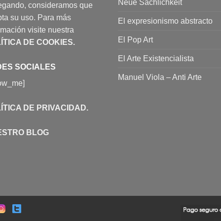
Neue Sachlichkeit
egando, consideramos que
ta su uso. Para más
El expresionismo abstracto
rmación visite nuestra
El Pop Art
ÍTICA DE COOKIES
.
El Arte Existencialista
ES SOCIALES
Manuel Viola – Anti Arte
low_me]
ÍTICA DE PRIVACIDAD
.
ESTRO BLOG