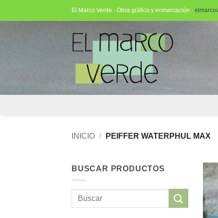
Saltar
El Marco Verde · Obra gráfica y enmarcación ·
elmarco
al
contenido
INICIO
/
PEIFFER WATERPHUL MAX
BUSCAR PRODUCTOS
Buscar
por: