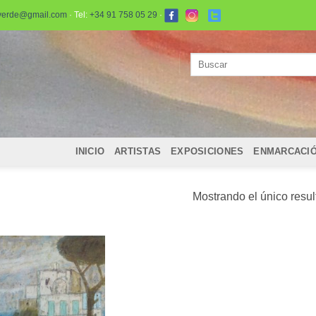
verde@gmail.com
· Tel:
+34 91 758 05 29
·
Buscar
por:
INICIO
ARTISTAS
EXPOSICIONES
ENMARCACI
Mostrando el único resu