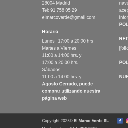
28004 Madrid
nav
Tel: 91 758 05 29
acep
elmarcoverde@gmail.com
info
POL
Horario
RED
Lunes 17:00 a 20:00 hrs
Martes a Viernes
[fol
11:00 a 14:00 hrs. y
17:00 a 20:00 hrs.
POL
Sábados
11:00 a 14:00 hrs. y
NU
Agosto Cerrado, puede
comprar utilizando nuestra
página web
Copyright 2025©
El Marco Verde SL
-