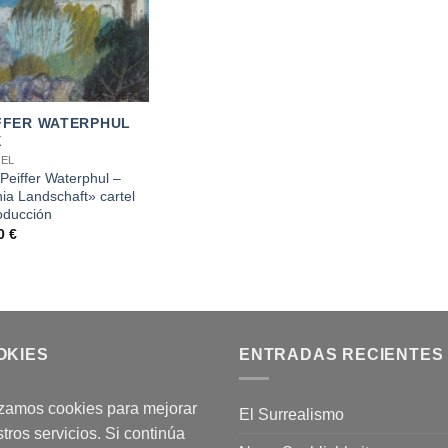
FFER WATERPHUL
X
EL
Peiffer Waterphul –
hia Landschaft» cartel
oducción
00
€
OKIES
ENTRADAS RECIENTES
izamos cookies para mejorar
El Surrealismo
tros servicios. Si continúa