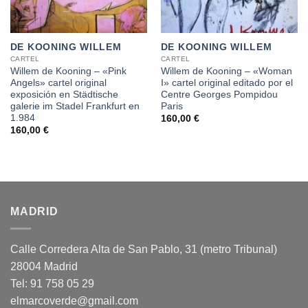
DE KOONING WILLEM
DE KOONING WILLEM
CARTEL
CARTEL
Willem de Kooning – «Pink
Willem de Kooning – «Woman
Angels» cartel original
I» cartel original editado por el
exposición en Städtische
Centre Georges Pompidou
galerie im Stadel Frankfurt en
Paris
1.984
160,00
€
160,00
€
MADRID
Calle Corredera Alta de San Pablo, 31 (metro Tribunal)
28004 Madrid
Tel: 91 758 05 29
elmarcoverde@gmail.com