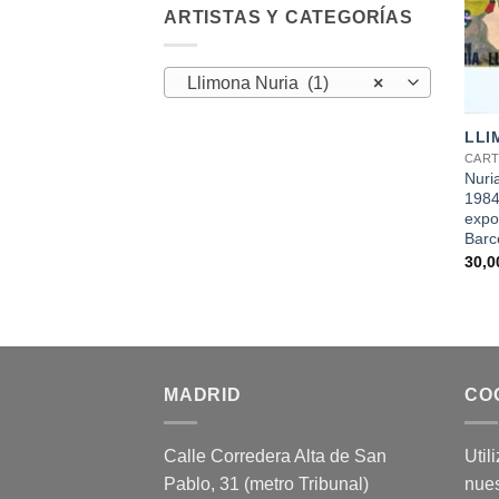
ARTISTAS Y CATEGORÍAS
Llimona Nuria (1)
×
+
LLI
CART
Nuri
1984»
expo
Barc
30,
MADRID
CO
Calle Corredera Alta de San
Util
Pablo, 31 (metro Tribunal)
nues