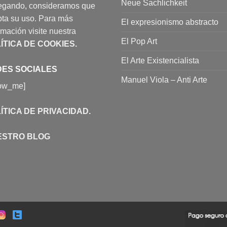
Neue Sachlichkeit
egando, consideramos que
ta su uso. Para más
El expresionismo abstracto
rmación visite nuestra
El Pop Art
ÍTICA DE COOKIES
.
El Arte Existencialista
ES SOCIALES
Manuel Viola – Anti Arte
low_me]
ÍTICA DE PRIVACIDAD
.
ESTRO BLOG