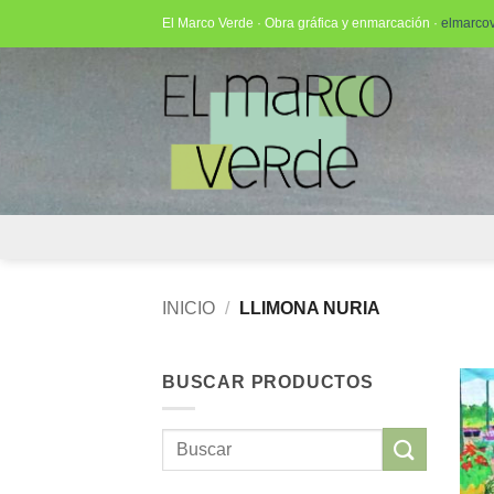
Saltar
El Marco Verde · Obra gráfica y enmarcación ·
elmarco
al
contenido
INICIO
/
LLIMONA NURIA
BUSCAR PRODUCTOS
Buscar
por: