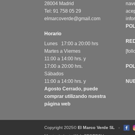
28004 Madrid
nav
Tel: 91 758 05 29
acep
elmarcoverde@gmail.com
info
POL
Horario
RED
Lunes 17:00 a 20:00 hrs
Martes a Viernes
[fol
11:00 a 14:00 hrs. y
17:00 a 20:00 hrs.
POL
Sábados
11:00 a 14:00 hrs. y
NU
Agosto Cerrado, puede
comprar utilizando nuestra
página web
Copyright 2025©
El Marco Verde SL
-