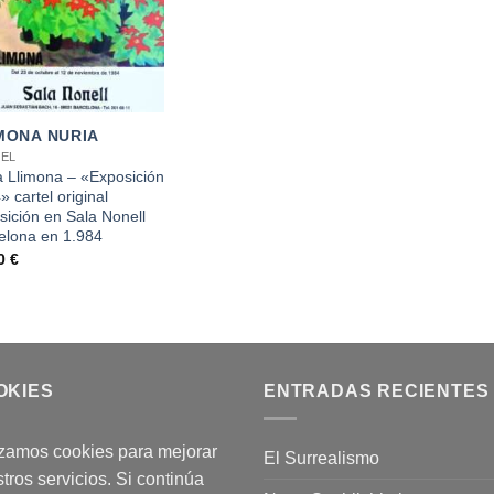
MONA NURIA
EL
a Llimona – «Exposición
 cartel original
sición en Sala Nonell
elona en 1.984
00
€
OKIES
ENTRADAS RECIENTES
izamos cookies para mejorar
El Surrealismo
tros servicios. Si continúa