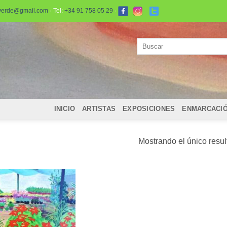
verde@gmail.com
· Tel:
+34 91 758 05 29
·
Buscar
por:
INICIO
ARTISTAS
EXPOSICIONES
ENMARCACI
Mostrando el único resu