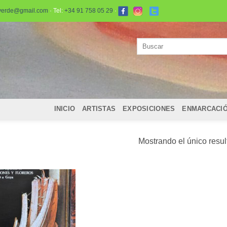
verde@gmail.com
· Tel:
+34 91 758 05 29
·
Buscar
por:
INICIO
ARTISTAS
EXPOSICIONES
ENMARCACI
Mostrando el único resu