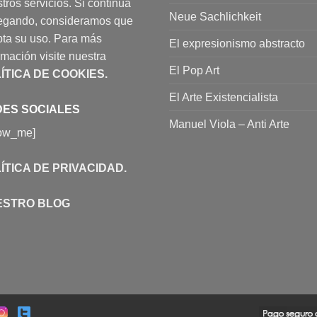
tros servicios. Si continúa
Neue Sachlichkeit
egando, consideramos que
ta su uso. Para más
El expresionismo abstracto
rmación visite nuestra
El Pop Art
ÍTICA DE COOKIES
.
El Arte Existencialista
ES SOCIALES
Manuel Viola – Anti Arte
low_me]
ÍTICA DE PRIVACIDAD
.
ESTRO BLOG