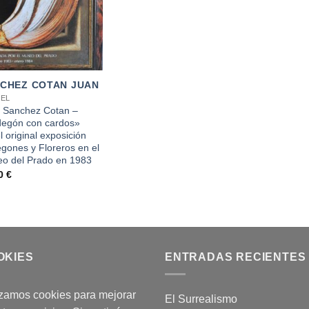
CHEZ COTAN JUAN
EL
 Sanchez Cotan –
egón con cardos»
l original exposición
gones y Floreros en el
o del Prado en 1983
00
€
OKIES
ENTRADAS RECIENTES
izamos cookies para mejorar
El Surrealismo