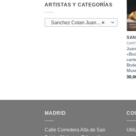
ARTISTAS Y CATEGORÍAS
Sanchez Cotan Juan (1)
×
+
SAN
CART
Juan
«Bod
carte
Bode
Muse
30,
MADRID
CO
Calle Corredera Alta de San
Util