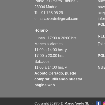
Pablo, 31 (metro Tribunal)
nues
28004 Madrid
nav
Tel: 91 758 05 29
acep
elmarcoverde@gmail.com
info
POL
Horario
RED
Lunes 17:00 a 20:00 hrs
Martes a Viernes
[fol
11:00 a 14:00 hrs. y
17:00 a 20:00 hrs.
POL
Sábados
11:00 a 14:00 hrs. y
NU
Agosto Cerrado, puede
comprar utilizando nuestra
página web
Copyright 2025©
El Marco Verde SL
-