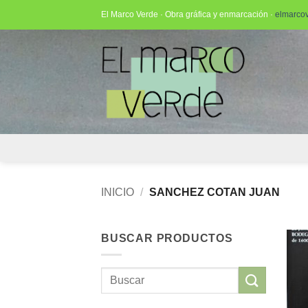
Saltar
El Marco Verde · Obra gráfica y enmarcación ·
elmarco
al
contenido
INICIO
/
SANCHEZ COTAN JUAN
BUSCAR PRODUCTOS
Buscar
por: