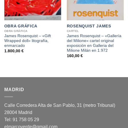
OBRA GRÁFICA
ROSENQUIST JAMES
OBRA GRÁFICA
CARTEL
James Rosenquist – «Gift
James Rosenquist – «Gallería
Wrapped doll» litografía,
del Milione» cartel original
enmarcado
exposición en Galleria del
Milione Milán en 1.972
1.800,00
€
160,00
€
MADRID
Calle Corredera Alta de San Pablo, 31 (metro Tribunal)
28004 Madrid
Tel: 91 758 05 29
elmarcoverde@gmail.com