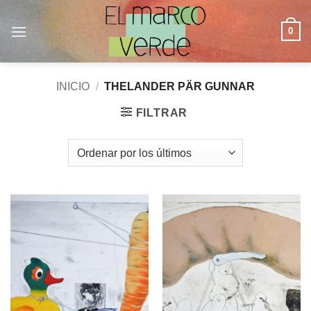
Saltar
al
0
contenido
INICIO
/
THELANDER PÄR GUNNAR
FILTRAR