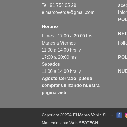
Tel: 91 758 05 29
acep
elmarcoverde@gmail.com
info
POL
Horario
RED
Lunes 17:00 a 20:00 hrs
Martes a Viernes
[fol
11:00 a 14:00 hrs. y
17:00 a 20:00 hrs.
POL
Sábados
11:00 a 14:00 hrs. y
NU
Agosto Cerrado, puede
comprar utilizando nuestra
página web
Copyright 2025©
El Marco Verde SL
-
Mantenimiento Web SEOTECH