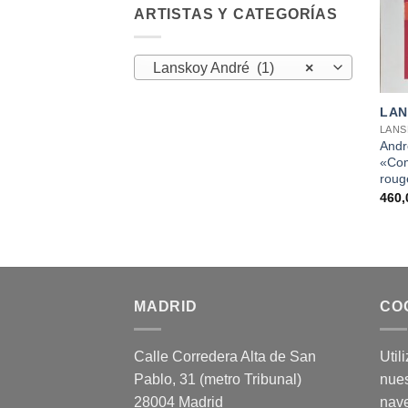
ARTISTAS Y CATEGORÍAS
Lanskoy André (1)
×
+
LAN
LANS
Andr
«Com
rouge
460
MADRID
CO
Calle Corredera Alta de San
Util
Pablo, 31 (metro Tribunal)
nues
28004 Madrid
nav