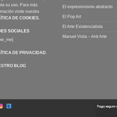
ta su uso. Para más
El expresionismo abstracto
rmación visite nuestra
El Pop Art
ÍTICA DE COOKIES
.
El Arte Existencialista
ES SOCIALES
Manuel Viola – Anti Arte
low_me]
ÍTICA DE PRIVACIDAD
.
ESTRO BLOG