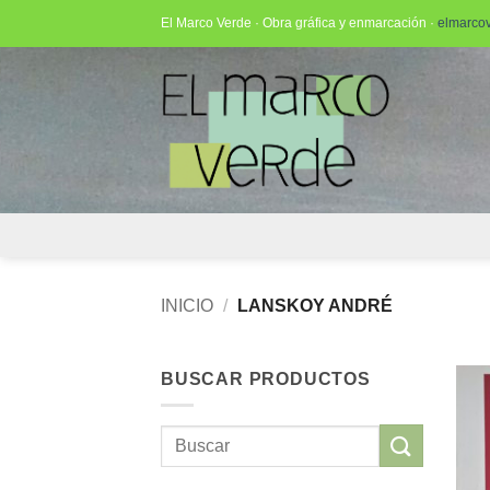
Saltar
El Marco Verde · Obra gráfica y enmarcación ·
elmarco
al
contenido
INICIO
/
LANSKOY ANDRÉ
BUSCAR PRODUCTOS
Buscar
por: