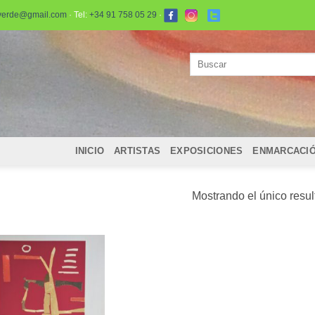
verde@gmail.com
· Tel:
+34 91 758 05 29
·
Buscar
por:
INICIO
ARTISTAS
EXPOSICIONES
ENMARCACI
Mostrando el único resu