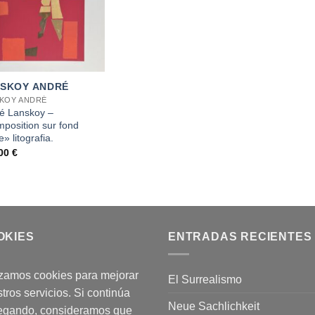
SKOY ANDRÉ
KOY ANDRÉ
é Lanskoy –
position sur fond
» litografia.
,00
€
OKIES
ENTRADAS RECIENTES
izamos cookies para mejorar
El Surrealismo
tros servicios. Si continúa
Neue Sachlichkeit
egando, consideramos que