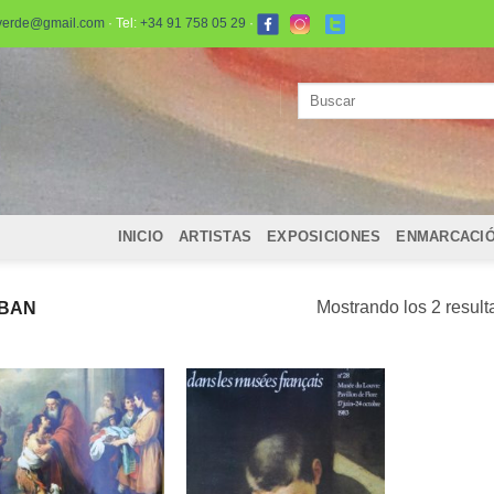
verde@gmail.com
· Tel:
+34 91 758 05 29
·
Buscar
por:
INICIO
ARTISTAS
EXPOSICIONES
ENMARCACI
Mostrando los 2 resul
EBAN