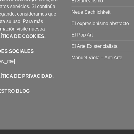
El Surrealismo
tros servicios. Si continúa
Neue Sachlichkeit
egando, consideramos que
ta su uso. Para más
El expresionismo abstracto
rmación visite nuestra
El Pop Art
ÍTICA DE COOKIES
.
El Arte Existencialista
ES SOCIALES
Manuel Viola – Anti Arte
low_me]
ÍTICA DE PRIVACIDAD
.
ESTRO BLOG