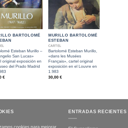
+
ILLO BARTOLOMÉ
MURILLO BARTOLOMÉ
EBAN
ESTEBAN
EL
CARTEL
olomé Esteban Murillo –
Bartolomé Esteban Murillo,
ngelio San Lucas»
«dans les Musées
l original exposición en
Français», cartel original
useo del Prado Madrid
exposición en el Louvre en
983
1.983
00
€
30,00
€
OKIES
ENTRADAS RECIENTES
izamos cookies para mejorar