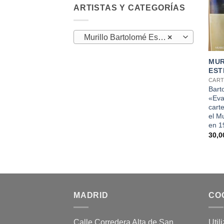
ARTISTAS Y CATEGORÍAS
Murillo Bartolomé Esteban (2)
×
+
MUR
EST
CART
Bart
«Eva
carte
el M
en 1
30,
MADRID
CO
Calle Corredera Alta de San
Util