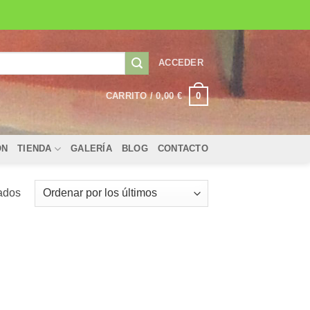
ACCEDER
0
CARRITO /
0,00
€
ÓN
TIENDA
GALERÍA
BLOG
CONTACTO
Ordenado
tados
por
los
últimos