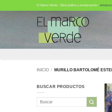
Saltar
El Marco Verde · Obra gráfica y enmarcación ·
elmarco
al
contenido
INICIO
/
MURILLO BARTOLOMÉ EST
BUSCAR PRODUCTOS
Buscar
por: