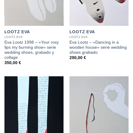
LOOTZ EVA
LOOTZ EVA
LOOTZ EVA
LOOTZ EVA
Eva Lootz 1998 – «Your rosy
Eva Lootz – «Dancing in a
lips my burning shoe» serie
wooden house» serie wedding
wedding shoes, grabado y
shoes grabado
collage
290,00
€
350,00
€