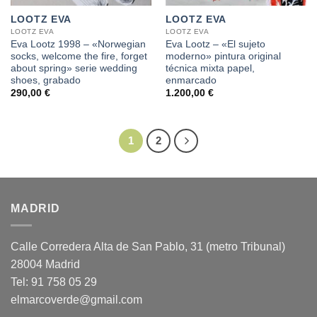
LOOTZ EVA
LOOTZ EVA
LOOTZ EVA
LOOTZ EVA
Eva Lootz 1998 – «Norwegian
Eva Lootz – «El sujeto
socks, welcome the fire, forget
moderno» pintura original
about spring» serie wedding
técnica mixta papel,
shoes, grabado
enmarcado
290,00
€
1.200,00
€
1
2
MADRID
Calle Corredera Alta de San Pablo, 31 (metro Tribunal)
28004 Madrid
Tel: 91 758 05 29
elmarcoverde@gmail.com