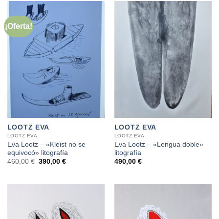
¡Oferta!
LOOTZ EVA
LOOTZ EVA
LOOTZ EVA
LOOTZ EVA
Eva Lootz – «Kleist no se
Eva Lootz – «Lengua doble»
equivocó» litografía
litografía
El
El
460,00
€
390,00
€
490,00
€
precio
precio
original
actual
era:
es:
460,00 €.
390,00 €.