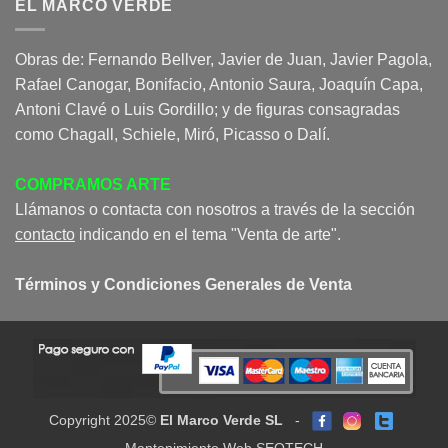
EL MARCO VERDE
Obras de: Fernando Bellver, Javier de Juan, Javier Pagola,
Rafael Canogar, Bonifacio, Antonio Saura, Joaquín Capa,
Antoni Clavé o Luis Gordillo; y de figuras consagradas
como Chagall, Schiele, Miró, Picasso o Dalí.
COMPRAMOS ARTE
Llámanos o contacta con nosotros a través de la sección
contacto
indicando en el tema "Venta de arte".
Términos y Condiciones Generales de Venta
Copyright 2025©
El Marco Verde SL
-