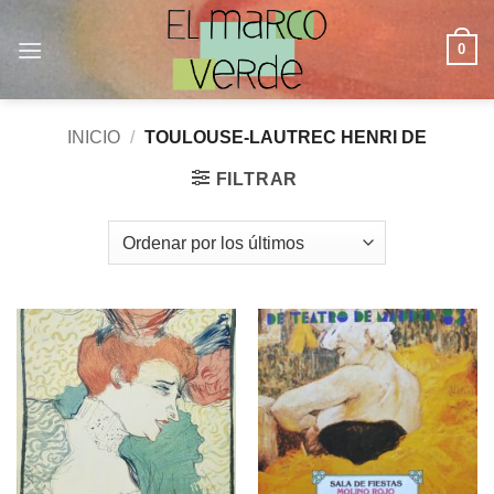
Saltar
al
0
contenido
INICIO
/
TOULOUSE-LAUTREC HENRI DE
FILTRAR