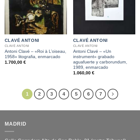
CLAVÉ ANTONI
CLAVÉ ANTONI
CLAVÉ ANTONI
CLAVÉ ANTONI
Antoni Clavé – «Roi à L’oiseau,
Antoni Clavé – «Un
1958» litografia, enmarcado
instrument» grabado
aguafuerte y carborundum,
1.700,00
€
1989, enmarcado
1.060,00
€
1
2
3
4
5
6
7
MADRID