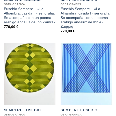
OBRA GRÁFICA
OBRA GRÁFICA
Eusebio Sempere – «La
Eusebio Sempere – «La
Alhambra, casida II» serigrafia.
Alhambra, casida I» serigrafia.
Se acompaña con un poema
Se acompaña con un poema
arábigo andaluz de Ibn Zamrak
arábigo andaluz de Ibn Al-
Zaqqaq
770,00
€
770,00
€
SEMPERE EUSEBIO
SEMPERE EUSEBIO
OBRA GRÁFICA
OBRA GRÁFICA