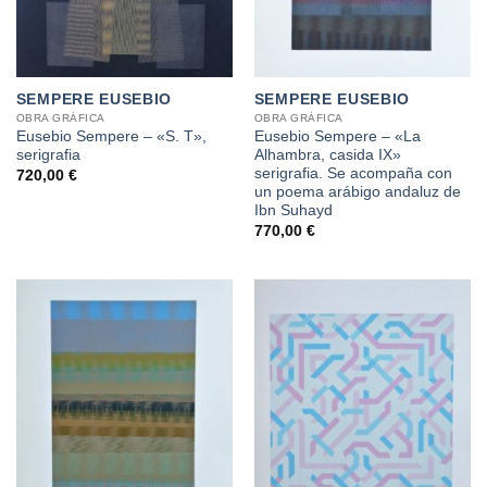
SEMPERE EUSEBIO
SEMPERE EUSEBIO
OBRA GRÁFICA
OBRA GRÁFICA
Eusebio Sempere – «S. T»,
Eusebio Sempere – «La
serigrafia
Alhambra, casida IX»
serigrafia. Se acompaña con
720,00
€
un poema arábigo andaluz de
Ibn Suhayd
770,00
€