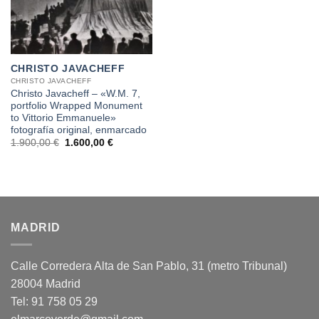
CHRISTO JAVACHEFF
CHRISTO JAVACHEFF
Christo Javacheff – «W.M. 7,
portfolio Wrapped Monument
to Vittorio Emmanuele»
fotografía original, enmarcado
El
El
1.900,00
€
1.600,00
€
precio
precio
original
actual
era:
es:
1.900,00 €.
1.600,00 €.
MADRID
Calle Corredera Alta de San Pablo, 31 (metro Tribunal)
28004 Madrid
Tel: 91 758 05 29