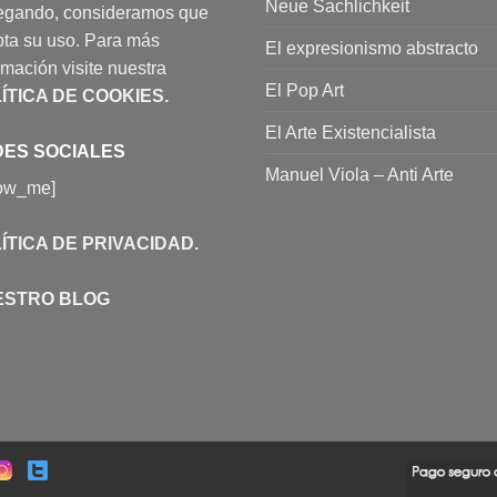
Neue Sachlichkeit
egando, consideramos que
ta su uso. Para más
El expresionismo abstracto
rmación visite nuestra
El Pop Art
ÍTICA DE COOKIES
.
El Arte Existencialista
ES SOCIALES
Manuel Viola – Anti Arte
low_me]
ÍTICA DE PRIVACIDAD
.
ESTRO BLOG