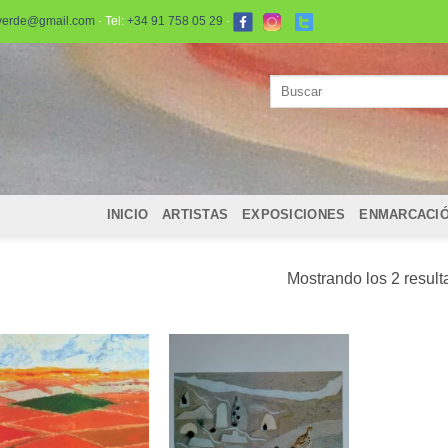
verde@gmail.com
· Tel:
+34 91 758 05 29
·
Buscar
por:
INICIO
ARTISTAS
EXPOSICIONES
ENMARCACI
Mostrando los 2 resul