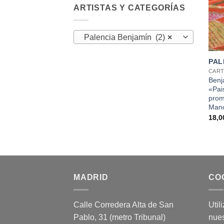
ARTISTAS Y CATEGORÍAS
Palencia Benjamín (2)
×
+
PAL
CART
Benj
«Pai
prom
Man
18,
MADRID
CO
Calle Corredera Alta de San
Util
Pablo, 31 (metro Tribunal)
nues