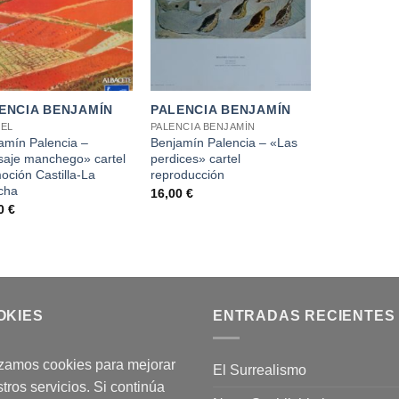
+
ENCIA BENJAMÍN
PALENCIA BENJAMÍN
EL
PALENCIA BENJAMÍN
amín Palencia –
Benjamín Palencia – «Las
saje manchego» cartel
perdices» cartel
oción Castilla-La
reproducción
cha
16,00
€
00
€
OKIES
ENTRADAS RECIENTES
izamos cookies para mejorar
El Surrealismo
tros servicios. Si continúa