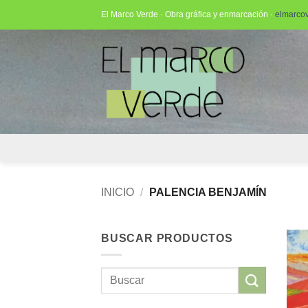
Saltar
El Marco Verde · Obra gráfica y enmarcación ·
elmarco
al
contenido
INICIO
/
PALENCIA BENJAMÍN
BUSCAR PRODUCTOS
Buscar
por: