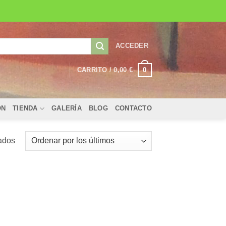
ACCEDER
0
CARRITO /
0,00
€
ÓN
TIENDA
GALERÍA
BLOG
CONTACTO
Ordenado
tados
por
los
últimos