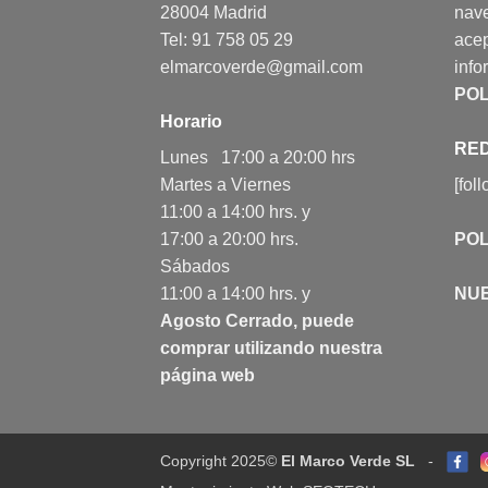
28004 Madrid
nav
Tel: 91 758 05 29
acep
elmarcoverde@gmail.com
info
POL
Horario
RED
Lunes 17:00 a 20:00 hrs
Martes a Viernes
[fol
11:00 a 14:00 hrs. y
17:00 a 20:00 hrs.
POL
Sábados
11:00 a 14:00 hrs. y
NU
Agosto Cerrado, puede
comprar utilizando nuestra
página web
Copyright 2025©
El Marco Verde SL
-