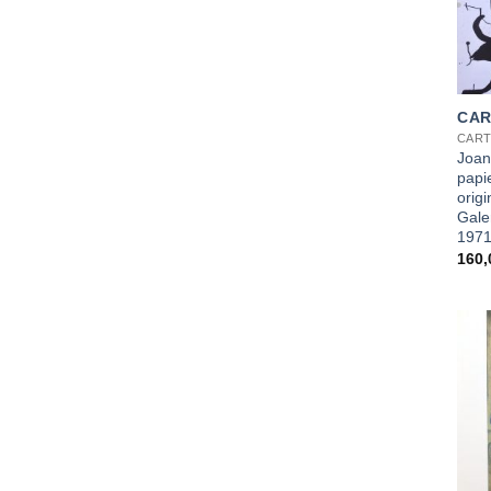
+
CAR
CART
Joan
papie
origi
Gale
197
160