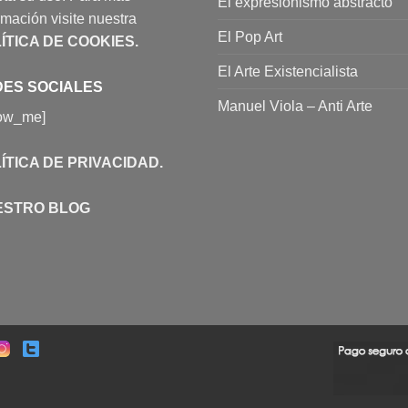
El expresionismo abstracto
rmación visite nuestra
El Pop Art
ÍTICA DE COOKIES
.
El Arte Existencialista
ES SOCIALES
Manuel Viola – Anti Arte
low_me]
ÍTICA DE PRIVACIDAD
.
ESTRO BLOG