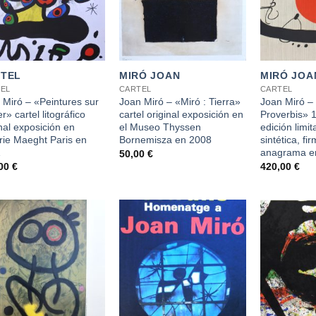
+
+
TEL
MIRÓ JOAN
MIRÓ JOA
EL
CARTEL
CARTEL
 Miró – «Peintures sur
Joan Miró – «Miró : Tierra»
Joan Miró –
r» cartel litográfico
cartel original exposición en
Proverbis» 1
nal exposición en
el Museo Thyssen
edición limi
rie Maeght Paris en
Bornemisza en 2008
sintética, f
1
anagrama e
50,00
€
,00
€
420,00
€