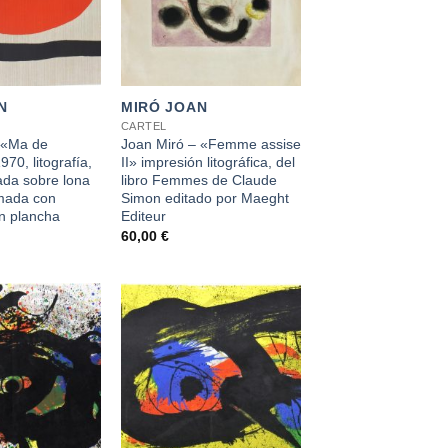
+
N
MIRÓ JOAN
CARTEL
 «Ma de
Joan Miró – «Femme assise
970, litografía,
II» impresión litográfica, del
tada sobre lona
libro Femmes de Claude
irmada con
Simon editado por Maeght
n plancha
Editeur
60,00
€