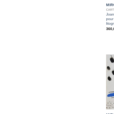
MIR
CART
Joan
pour
litog
360
+