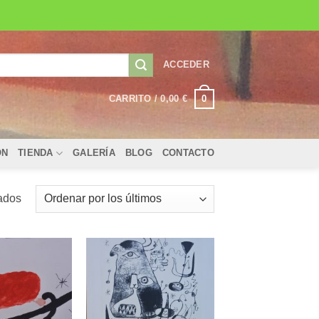
ACCEDER
0
CARRITO /
0,00
€
ÓN
TIENDA
GALERÍA
BLOG
CONTACTO
Ordenado
ados
por
los
últimos