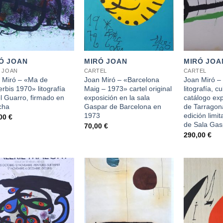
+
+
Ó JOAN
MIRÓ JOAN
MIRÓ JOA
 JOAN
CARTEL
CARTEL
 Miró – «Ma de
Joan Miró – «Barcelona
Joan Miró – 
rbis 1970» litografía
Maig – 1973» cartel original
litografía, c
l Guarro, firmado en
exposición en la sala
catálogo exp
cha
Gaspar de Barcelona en
de Tarragon
1973
edición limit
,00
€
de Sala Gas
70,00
€
290,00
€