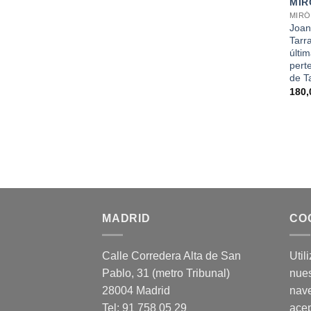
MIR
MIRÓ
Joan
Tarr
últi
perte
de T
180
MADRID
CO
Calle Corredera Alta de San
Util
Pablo, 31 (metro Tribunal)
nues
28004 Madrid
nav
Tel: 91 758 05 29
acep