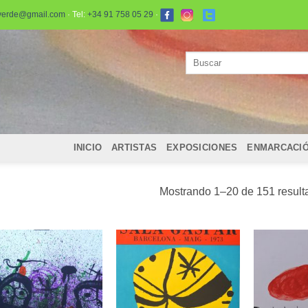
verde@gmail.com
· Tel:
+34 91 758 05 29
·
Buscar
por:
INICIO
ARTISTAS
EXPOSICIONES
ENMARCACI
Mostrando 1–20 de 151 result