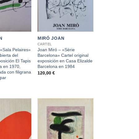
+
N
MIRÓ JOAN
CARTEL
«Sala Pelaires»
Joan Miró – «Sèrie
ubierta del
Barcelona» Cartel original
osición El Tapis
exposición en Casa Elizalde
a en 1970,
Barcelona en 1984
ada con filigrana
120,00
€
par