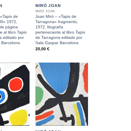
N
MIRÓ JOAN
MIRÓ JOAN
 «Tapis de
Joan Miró – «Tapis de
II» 1972,
Tarragona» fragmento,
ble página
1972, litografía
 al libro Tapis
perteneciente al libro Tapis
a editado por
de Tarragona editado por
 Barcelona
Sala Gaspar Barcelona
20,00
€
+