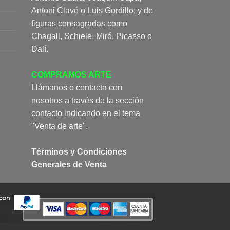
Antoni Clavé o Luis Gordillo; y de
figuras consagradas como
Chagall, Schiele, Miró, Picasso o
Dalí.
COMPRAMOS ARTE
Llámanos o contacta con
nosotros a través de la sección
contacto
indicando en el tema
"Venta de arte".
Términos y Condiciones
Generales de Venta