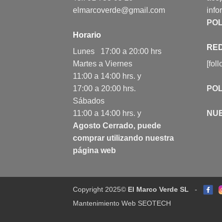
elmarcoverde@gmail.com
info
POL
Horario
RED
Lunes 17:00 a 20:00 hrs
Martes a Viernes
[fol
11:00 a 14:00 hrs. y
17:00 a 20:00 hrs.
POL
Sábados
11:00 a 14:00 hrs. y
NU
Agosto Cerrado, puede
comprar utilizando nuestra
página web
Copyright 2025©
El Marco Verde SL
-
Mantenimiento Web SEOTECH