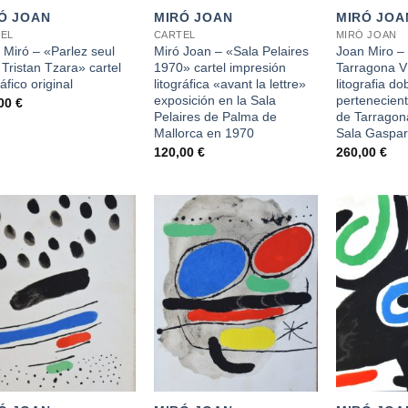
Ó JOAN
MIRÓ JOAN
MIRÓ JOA
EL
CARTEL
MIRÓ JOAN
 Miró – «Parlez seul
Miró Joan – «Sala Pelaires
Joan Miro –
 Tristan Tzara» cartel
1970» cartel impresión
Tarragona VI
ráfico original
litográfica «avant la lettre»
litografia do
exposición en la Sala
perteneciente
,00
€
Pelaires de Palma de
de Tarragon
Mallorca en 1970
Sala Gaspar
120,00
€
260,00
€
+
+