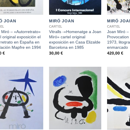
+
+
Ó JOAN
MIRÓ JOAN
MIRÓ JOA
EL
CARTEL
CARTEL
 Miró – «Autorretrato»
Vitralls -«Homenatge a Joan
Joan Miró 
l original exposición el
Miró» cartel original
Provocation 
rretrato en España en
exposición en Casa Elizalde
1973, litogra
ación Mapfre en 1994
Barcelona en 1985
enmarcado
00
€
30,00
€
420,00
€
+
+