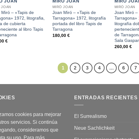
Ó JOAN
MIRÓ JOAN
MIRÓ JOA
 JOAN
MIRÓ JOAN
MIRÓ JOAN
 Miró – «Tapis de
Joan Miró – «Tapis de
Joan Miró –
agona» 1972, litografia,
Tarragona» 1972, litografía
Tarragona» 
ma de cubierta
portada del libro Tapis de
litografía d
neciente al libro Tapis
Tarragona
perteneciente
arragona
de Tarragon
180,00
€
Sala Gaspar
,00
€
260,00
€
1
2
3
4
…
6
7
OKIES
ENTRADAS RECIENTES
izamos cookies para mejorar
El Surrealismo
tros servicios. Si continúa
Neue Sachlichkeit
egando, consideramos que
ta su uso. Para más