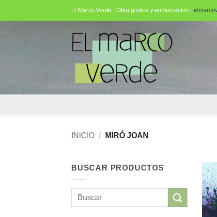
Saltar
El Marco Verde · Obra gráfica y enmarcación ·
elmarco
al
contenido
INICIO
/
MIRÓ JOAN
BUSCAR PRODUCTOS
Buscar
por: