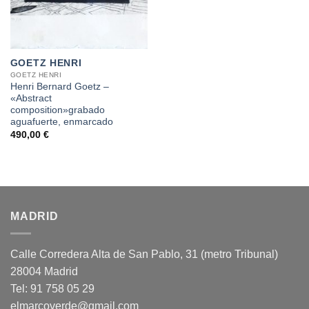
GOETZ HENRI
GOETZ HENRI
Henri Bernard Goetz –
«Abstract
composition»grabado
aguafuerte, enmarcado
490,00
€
MADRID
Calle Corredera Alta de San Pablo, 31 (metro Tribunal)
28004 Madrid
Tel: 91 758 05 29
elmarcoverde@gmail.com