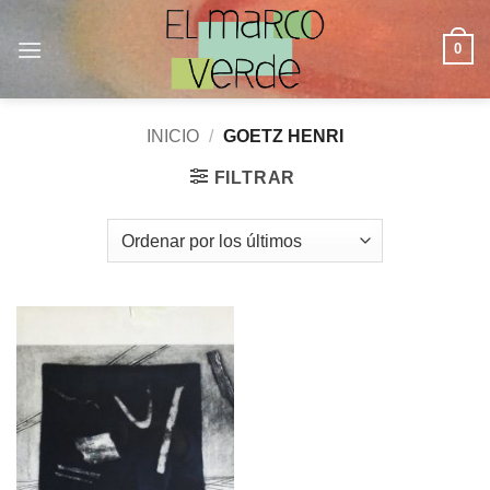
Saltar
al
0
contenido
INICIO
/
GOETZ HENRI
FILTRAR