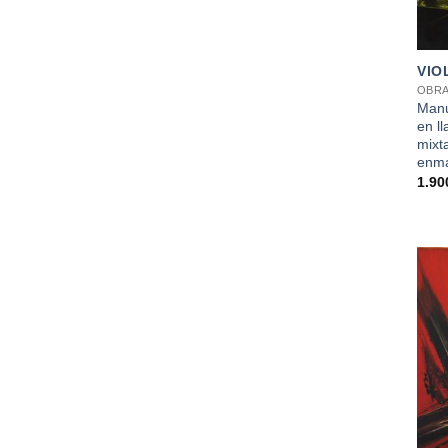
+
VIO
OBRA
Manu
en l
mixt
enma
1.90
+