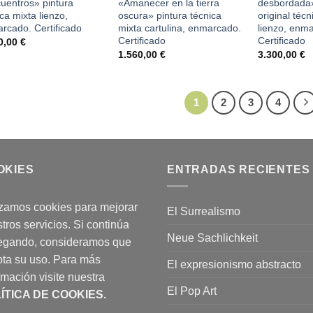
uentros» pintura
«Amanecer en la tierra
desbordada»
ca mixta lienzo,
oscura» pintura técnica
original téc
rcado. Certificado
mixta cartulina, enmarcado.
lienzo, enm
Certificado
Certificado
0,00
€
1.560,00
€
3.300,00
€
1
2
3
4
OKIES
ENTRADAS RECIENTES
izamos cookies para mejorar
El Surrealismo
tros servicios. Si continúa
Neue Sachlichkeit
egando, consideramos que
ta su uso. Para más
El expresionismo abstracto
rmación visite nuestra
El Pop Art
ÍTICA DE COOKIES
.