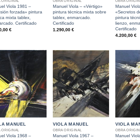
 ORIGINAL
OBRA ORIGINAL
OBRA ORIGIN
el Viola 1981 –
Manuel Viola – «Vértigo»
Manuel Viol
isión forzada» pintura
pintura técnica mixta sobre
«Secretos d
ca mixta tablex,
tablex, enmarcado.
pintura técn
rcado. Certificado
Certificado
lienzo, enm
Certificado
0,00
€
1.290,00
€
4.200,00
€
+
+
LA MANUEL
VIOLA MANUEL
VIOLA MA
 ORIGINAL
OBRA ORIGINAL
OBRA ORIGIN
el Viola 1968 –
Manuel Viola 1967 –
Manuel Viol