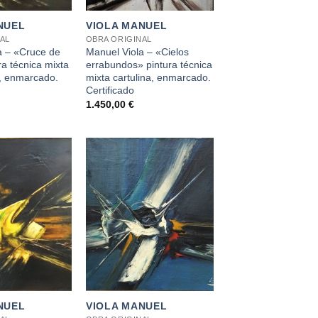
NUEL
VIOLA MANUEL
AL
OBRA ORIGINAL
a – «Cruce de
Manuel Viola – «Cielos
ra técnica mixta
errabundos» pintura técnica
o, enmarcado.
mixta cartulina, enmarcado.
Certificado
1.450,00
€
+
NUEL
VIOLA MANUEL