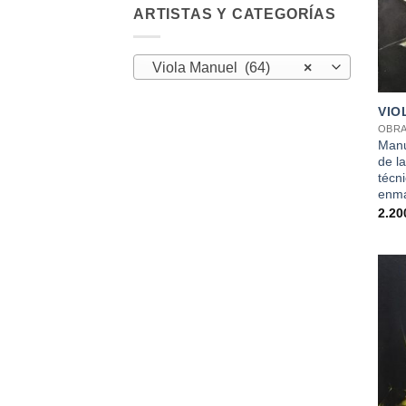
ARTISTAS Y CATEGORÍAS
Viola Manuel (64)
×
+
VIO
OBRA
Manu
de la
técni
enma
2.20