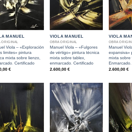
+
+
LA MANUEL
VIOLA MANUEL
VIOLA MA
 ORIGINAL
OBRA ORIGINAL
OBRA ORIGIN
el Viola – «Exploración
Manuel Viola – «Fulgores
Manuel Viol
s limites» pintura
de vértigo» pintura técnica
expansiva» p
ca mixta sobre lienzo,
mixta sobre tablex,
mixta sobre 
rcado. Certificado
enmarcado. Certificado
Enmarcado. 
0,00
€
2.600,00
€
2.600,00
€