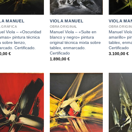
+
+
LA MANUEL
VIOLA MANUEL
VIOLA MA
 GRÁFICA
OBRA ORIGINAL
OBRA ORIGIN
el Viola – «Oscuridad
Manuel Viola – «Suite en
Manuel Viola
lamas» pintura técnica
blanco y negro» pintura
amarillo» pi
a sobre lienzo,
original técnica mixta sobre
tablex, enm
rcado. Certificado.
tablex, enmarcado.
Certificado
Certificado
0,00
€
3.100,00
€
1.890,00
€
+
+