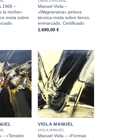
AL
OBRA ORIGINAL
a 1968 –
Manuel Viola –
e la noche»
«Wagneriana» pintura
ica mixta sobre
técnica mixta sobre lienzo,
arcado.
enmarcado. Certificado
1.690,00
€
+
NUEL
VIOLA MANUEL
AL
VIOLA MANUEL
a – «Tensión
Manuel Viola – «Formas