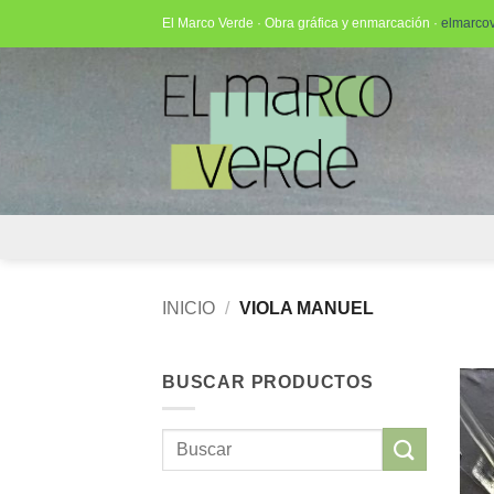
Saltar
El Marco Verde · Obra gráfica y enmarcación ·
elmarco
al
contenido
INICIO
/
VIOLA MANUEL
BUSCAR PRODUCTOS
Buscar
por: