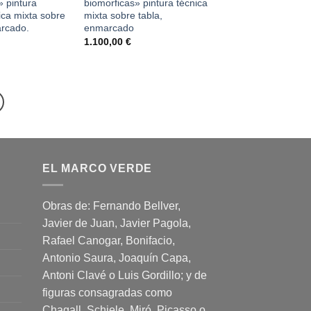
 pintura
biomorficas» pintura técnica
nica mixta sobre
mixta sobre tabla,
arcado.
enmarcado
1.100,00
€
EL MARCO VERDE
Obras de: Fernando Bellver,
Javier de Juan, Javier Pagola,
Rafael Canogar, Bonifacio,
Antonio Saura, Joaquín Capa,
Antoni Clavé o Luis Gordillo; y de
figuras consagradas como
Chagall, Schiele, Miró, Picasso o