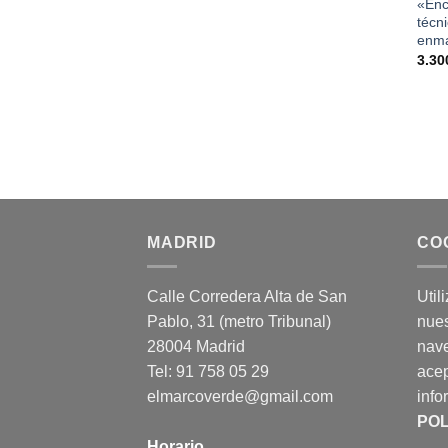
«Enc
técni
enma
3.30
MADRID
CO
Calle Corredera Alta de San
Util
Pablo, 31 (metro Tribunal)
nues
28004 Madrid
nav
Tel: 91 758 05 29
acep
elmarcoverde@gmail.com
info
POL
Horario