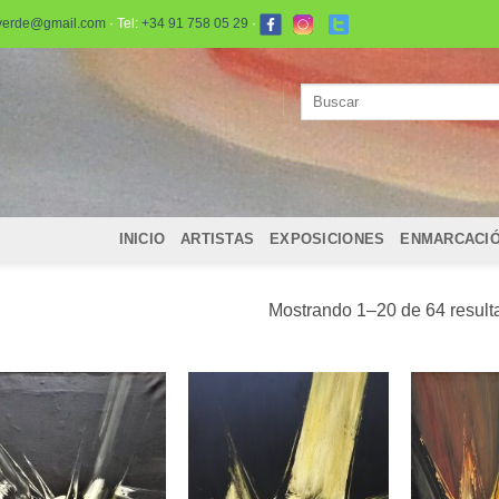
verde@gmail.com
· Tel:
+34 91 758 05 29
·
Buscar
por:
INICIO
ARTISTAS
EXPOSICIONES
ENMARCACI
Mostrando 1–20 de 64 result