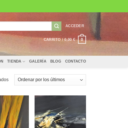
ACCEDER
0
CARRITO /
0,00
€
ÓN
TIENDA
GALERÍA
BLOG
CONTACTO
Ordenado
ados
por
los
últimos