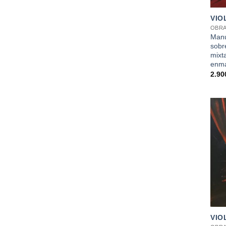
VIO
OBRA
Manu
sobr
mixt
enma
2.90
+
VIO