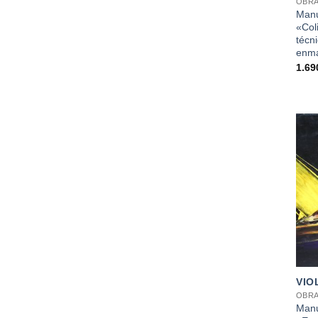
OBRA
Manu
«Col
técni
enma
1.69
+
VIO
OBRA
Manu