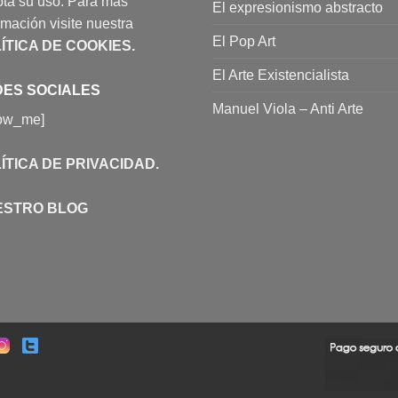
ta su uso. Para más
El expresionismo abstracto
rmación visite nuestra
El Pop Art
ÍTICA DE COOKIES
.
El Arte Existencialista
ES SOCIALES
Manuel Viola – Anti Arte
low_me]
ÍTICA DE PRIVACIDAD
.
ESTRO BLOG