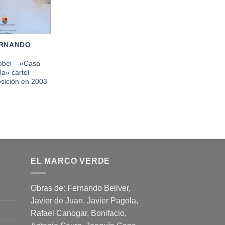
ERNANDO
obel – «Casa
a» cartel
osición en 2003
EL MARCO VERDE
Obras de: Fernando Bellver,
Javier de Juan, Javier Pagola,
Rafael Canogar, Bonifacio,