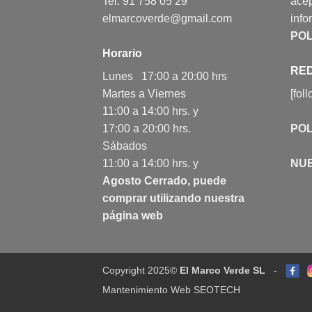
Tel: 91 758 05 29
acep
elmarcoverde@gmail.com
info
POL
Horario
RED
Lunes 17:00 a 20:00 hrs
Martes a Viernes
[fol
11:00 a 14:00 hrs. y
17:00 a 20:00 hrs.
POL
Sábados
11:00 a 14:00 hrs. y
NU
Agosto Cerrado, puede
comprar utilizando nuestra
página web
Copyright 2025©
El Marco Verde SL
-
Mantenimiento Web SEOTECH