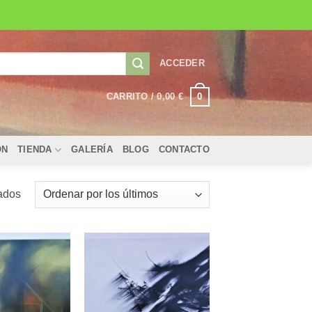
ACCEDER
0
CARRITO /
0,00
€
ÓN
TIENDA
GALERÍA
BLOG
CONTACTO
Ordenado
tados
por
los
últimos