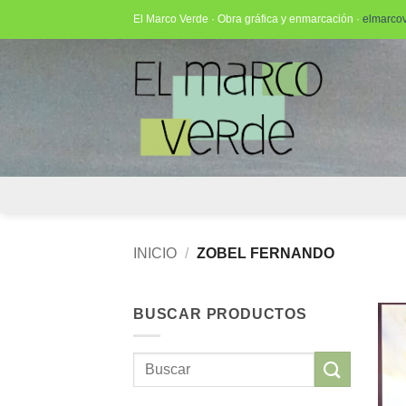
Saltar
El Marco Verde · Obra gráfica y enmarcación ·
elmarco
al
contenido
INICIO
/
ZOBEL FERNANDO
BUSCAR PRODUCTOS
Buscar
por: