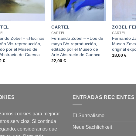
+
+
TEL
CARTEL
ZOBEL F
EL
CARTEL
CARTEL
ando Zobel – «Hocinos
Fernando Zobel – «Dos de
Fernando Z
oño VI» reproducción,
mayo IV» reproducción,
Museo Zaval
ado por el Museo de
editado por el Museo de
original exp
 Abstracto de Cuenca
Arte Abstracto de Cuenca
18,00
€
00
€
22,00
€
OKIES
ENTRADAS RECIENTES
izamos cookies para mejorar
El Surrealismo
tros servicios. Si continúa
Neue Sachlichkeit
egando, consideramos que