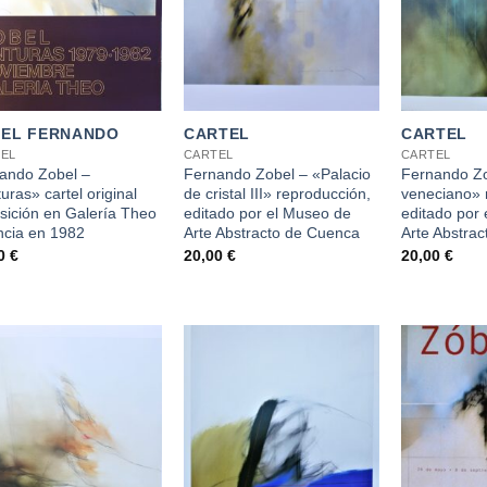
+
+
EL FERNANDO
CARTEL
CARTEL
EL
CARTEL
CARTEL
ando Zobel –
Fernando Zobel – «Palacio
Fernando Zo
uras» cartel original
de cristal III» reproducción,
veneciano» 
sición en Galería Theo
editado por el Museo de
editado por
ncia en 1982
Arte Abstracto de Cuenca
Arte Abstra
00
€
20,00
€
20,00
€