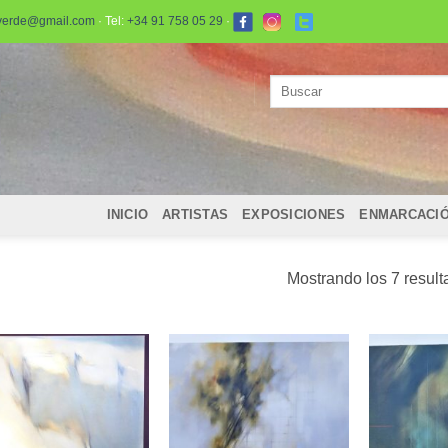
verde@gmail.com
· Tel:
+34 91 758 05 29
·
Buscar
por:
INICIO
ARTISTAS
EXPOSICIONES
ENMARCACI
Mostrando los 7 resul