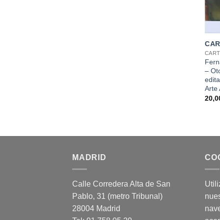
+
CAR
CART
Fern
– Ot
edit
Arte
20,
MADRID
CO
Calle Corredera Alta de San
Util
Pablo, 31 (metro Tribunal)
nues
28004 Madrid
nav