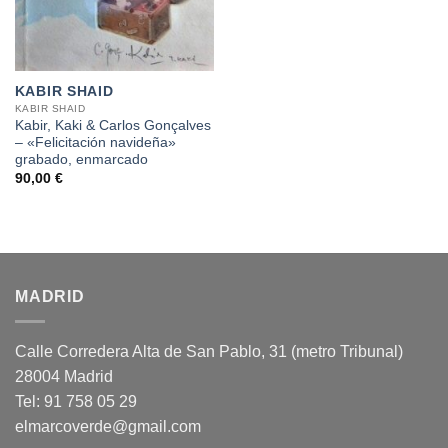
KABIR SHAID
KABIR SHAID
Kabir, Kaki & Carlos Gonçalves
– «Felicitación navideña»
grabado, enmarcado
90,00
€
MADRID
Calle Corredera Alta de San Pablo, 31 (metro Tribunal)
28004 Madrid
Tel: 91 758 05 29
elmarcoverde@gmail.com