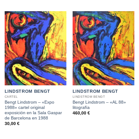
precio
precio
original
actual
era:
es:
560,00 €.
390,00 €.
LINDSTROM BENGT
LINDSTROM BENGT
CARTEL
LINDSTROM BENGT
Bengt Lindstrom – «Expo
Bengt Lindstrom – «AL 88»
1988» cartel original
litografía
exposición en la Sala Gaspar
460,00
€
de Barcelona en 1988
30,00
€