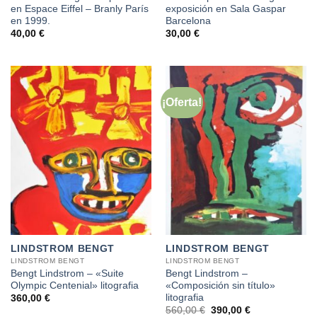
en Espace Eiffel – Branly París
exposición en Sala Gaspar
en 1999.
Barcelona
40,00
€
30,00
€
¡Oferta!
LINDSTROM BENGT
LINDSTROM BENGT
LINDSTROM BENGT
LINDSTROM BENGT
Bengt Lindstrom – «Suite
Bengt Lindstrom –
Olympic Centenial» litografia
«Composición sin título»
litografia
360,00
€
El
El
560,00
€
390,00
€