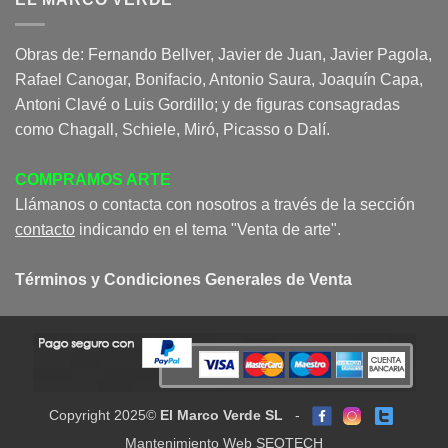
Obras de: Fernando Bellver, Javier de Juan, Javier Pagola,
Rafael Canogar, Bonifacio, Antonio Saura, Joaquín Capa,
Antoni Clavé o Luis Gordillo; y de figuras consagradas
como Chagall, Schiele, Miró, Picasso o Dalí.
COMPRAMOS ARTE
Llámanos o contacta con nosotros a través de la sección
contacto
indicando en el tema "Venta de arte".
Términos y Condiciones Generales de Venta
Copyright 2025©
El Marco Verde SL
-
Mantenimiento Web SEOTECH