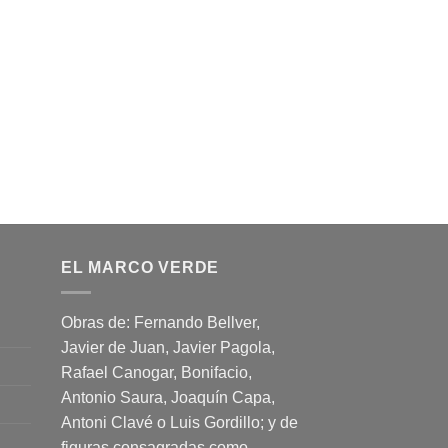
EL MARCO VERDE
Obras de: Fernando Bellver,
Javier de Juan, Javier Pagola,
Rafael Canogar, Bonifacio,
Antonio Saura, Joaquín Capa,
Antoni Clavé o Luis Gordillo; y de
figuras consagradas como