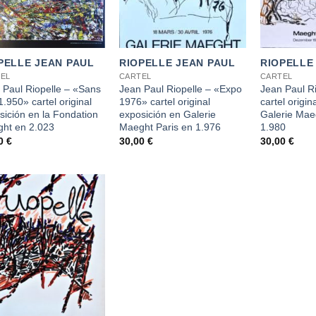
+
+
PELLE JEAN PAUL
RIOPELLE JEAN PAUL
RIOPELLE
EL
CARTEL
CARTEL
 Paul Riopelle – «Sans
Jean Paul Riopelle – «Expo
Jean Paul Ri
 1.950» cartel original
1976» cartel original
cartel origin
sición en la Fondation
exposición en Galerie
Galerie Mae
ht en 2.023
Maeght Paris en 1.976
1.980
00
€
30,00
€
30,00
€