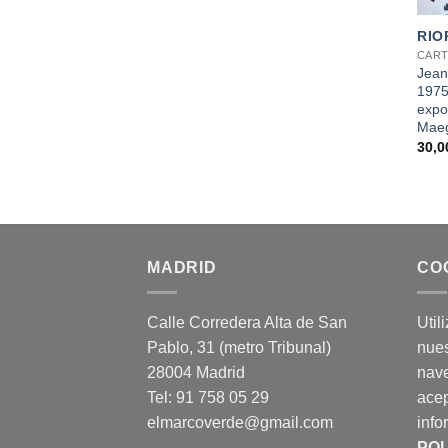
RIO
CART
Jean
1975»
expo
Maeg
30,
MADRID
CO
Calle Corredera Alta de San
Util
Pablo, 31 (metro Tribunal)
nues
28004 Madrid
nav
Tel: 91 758 05 29
acep
elmarcoverde@gmail.com
info
POL