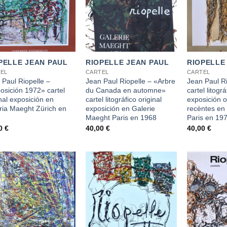
+
+
PELLE JEAN PAUL
RIOPELLE JEAN PAUL
RIOPELLE
EL
CARTEL
CARTEL
 Paul Riopelle –
Jean Paul Riopelle – «Arbre
Jean Paul Ri
osición 1972» cartel
du Canada en automne»
cartel litográ
nal exposición en
cartel litográfico original
exposición 
ria Maeght Zürich en
exposición en Galerie
recèntes en
2
Maeght Paris en 1968
Paris en 19
00
€
40,00
€
40,00
€