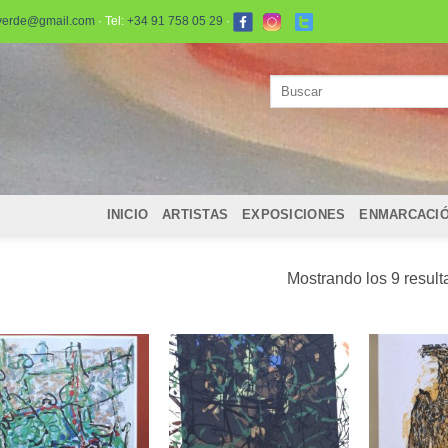
verde@gmail.com
· Tel:
+34 91 758 05 29
·
Buscar
por:
INICIO
ARTISTAS
EXPOSICIONES
ENMARCACI
Mostrando los 9 resul