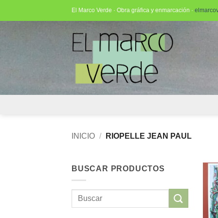
Saltar
El Marco Verde · Obra gráfica y enmarcación ·
elmarco
al
contenido
INICIO
/
RIOPELLE JEAN PAUL
BUSCAR PRODUCTOS
Buscar
por: