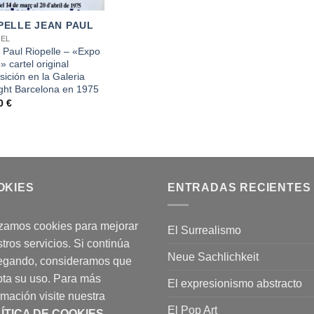
PELLE JEAN PAUL
EL
 Paul Riopelle – «Expo
 cartel original
sición en la Galeria
ht Barcelona en 1975
00
€
OKIES
ENTRADAS RECIENTES
izamos cookies para mejorar
El Surrealismo
tros servicios. Si continúa
Neue Sachlichkeit
egando, consideramos que
ta su uso. Para más
El expresionismo abstracto
rmación visite nuestra
El Pop Art
ÍTICA DE COOKIES
.