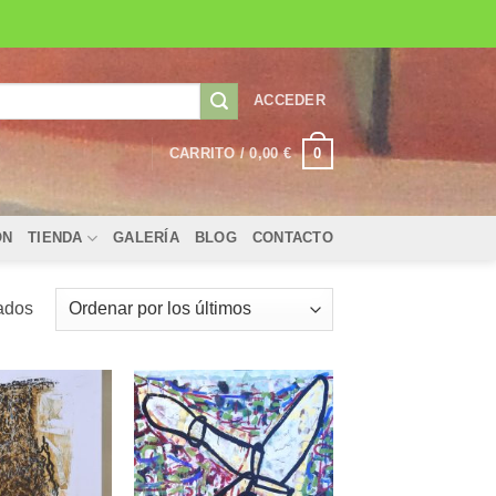
ACCEDER
0
CARRITO /
0,00
€
ÓN
TIENDA
GALERÍA
BLOG
CONTACTO
Ordenado
tados
por
los
últimos