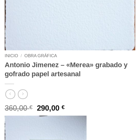
INICIO
/
OBRA GRÁFICA
Antonio Jimenez – «Merea» grabado y
gofrado papel artesanal
El
El
360,00
290,00
€
€
precio
precio
original
actual
era:
es:
360,00 €.
290,00 €.