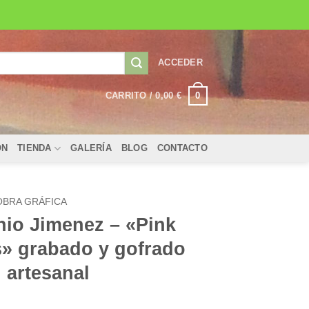
ACCEDER
0
CARRITO /
0,00
€
ÓN
TIENDA
GALERÍA
BLOG
CONTACTO
OBRA GRÁFICA
nio Jimenez – «Pink
s» grabado y gofrado
 artesanal