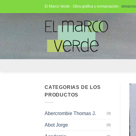
Saltar
El Marco Verde · Obra gráfica y enmarcación ·
elmarco
al
contenido
CATEGORIAS DE LOS
PRODUCTOS
Abercrombie Thomas J.
(3)
Abot Jorge
(0)