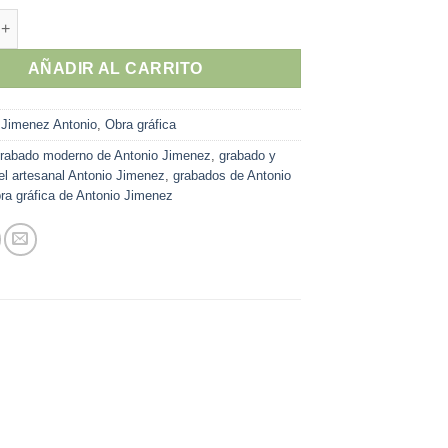
imenez - "Pink cross" grabado y gofrado papel artesanal cantidad
AÑADIR AL CARRITO
:
Jimenez Antonio
,
Obra gráfica
rabado moderno de Antonio Jimenez
,
grabado y
el artesanal Antonio Jimenez
,
grabados de Antonio
ra gráfica de Antonio Jimenez