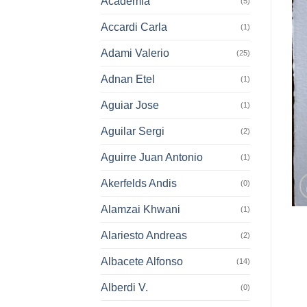
Academia
(5)
Accardi Carla
(1)
Adami Valerio
(25)
Adnan Etel
(1)
Aguiar Jose
(1)
Aguilar Sergi
(2)
Aguirre Juan Antonio
(1)
Akerfelds Andis
(0)
Alamzai Khwani
(1)
Alariesto Andreas
(2)
Albacete Alfonso
(14)
Alberdi V.
(0)