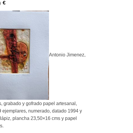
0
€
Antonio Jimenez,
s, grabado y gofrado papel artesanal,
9 ejemplares, numerado, datado 1994 y
 lápiz, plancha 23,50×16 cms y papel
s.