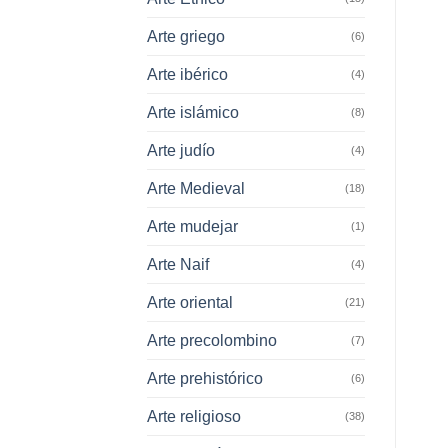
Arte griego
(6)
Arte ibérico
(4)
Arte islámico
(8)
Arte judío
(4)
Arte Medieval
(18)
Arte mudejar
(1)
Arte Naif
(4)
Arte oriental
(21)
Arte precolombino
(7)
Arte prehistórico
(6)
Arte religioso
(38)