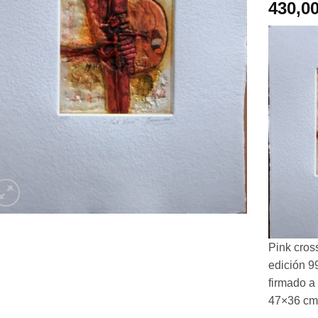
430,0
Pink cros
edición 9
firmado a
47×36 cm