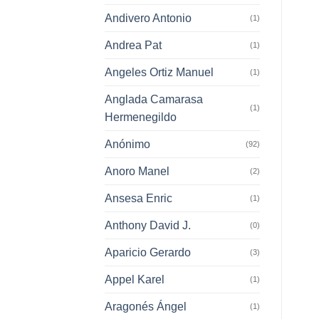
Andivero Antonio
(1)
Andrea Pat
(1)
Angeles Ortiz Manuel
(1)
Anglada Camarasa
(1)
Hermenegildo
Anónimo
(92)
Anoro Manel
(2)
Ansesa Enric
(1)
Anthony David J.
(0)
Aparicio Gerardo
(3)
Appel Karel
(1)
Aragonés Ángel
(1)