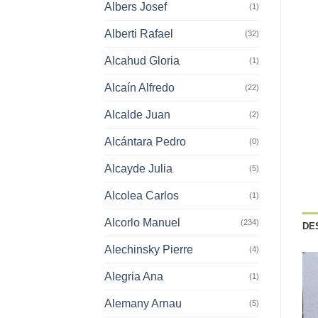
Albers Josef
(1)
Alberti Rafael
(32)
Alcahud Gloria
(1)
Alcaín Alfredo
(22)
Alcalde Juan
(2)
Alcántara Pedro
(0)
Alcayde Julia
(5)
Alcolea Carlos
(1)
Alcorlo Manuel
(234)
DE
Alechinsky Pierre
(4)
Alegria Ana
(1)
Alemany Arnau
(5)