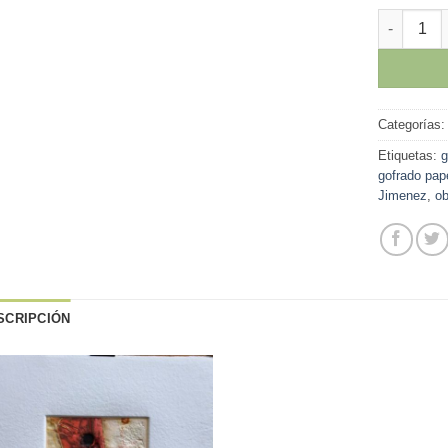
Antonio J
Categorías
Etiquetas:
g
gofrado pap
Jimenez
,
ob
SCRIPCIÓN