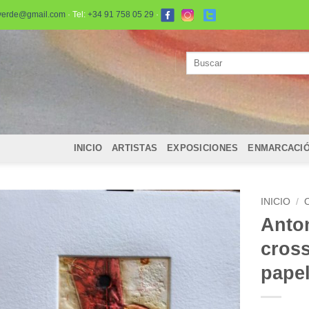
verde@gmail.com
· Tel:
+34 91 758 05 29
·
Buscar
por:
INICIO
ARTISTAS
EXPOSICIONES
ENMARCACI
INICIO
/
Anto
cros
papel