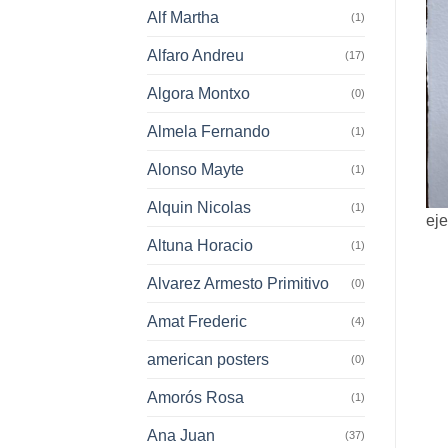
Alf Martha
(1)
Alfaro Andreu
(17)
Algora Montxo
(0)
Almela Fernando
(1)
Alonso Mayte
(1)
Alquin Nicolas
(1)
eje
Altuna Horacio
(1)
Alvarez Armesto Primitivo
(0)
Amat Frederic
(4)
american posters
(0)
Amorós Rosa
(1)
Ana Juan
(37)