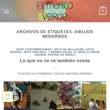
Saltar
al
0
contenido
ARCHIVOS DE ETIQUETAS:
DIBUJOS
MODERNOS
ARTE CONTEMPORÁNEO
,
ARTE EN MALASAÑA
,
ARTE
MADRID
,
ARTE ORIGINAL
,
CARMEN PAGÉS
,
EL MARCO VERDE
MADRID
,
RUFINO DE MINGO
Lo que no se ve también existe
POSTED ON
8 FEBRERO, 2019
BY
ANTONIO PEDRAZ
08
Feb