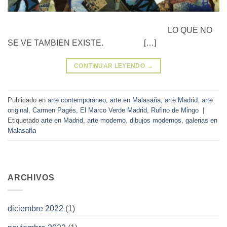
LO QUE NO
SE VE TAMBIEN EXISTE. […]
CONTINUAR LEYENDO
→
Publicado en
arte contemporáneo
,
arte en Malasaña
,
arte Madrid
,
arte
original
,
Carmen Pagés
,
El Marco Verde Madrid
,
Rufino de Mingo
|
Etiquetado
arte en Madrid
,
arte moderno
,
dibujos modernos
,
galerias en
Malasaña
ARCHIVOS
diciembre 2022
(1)