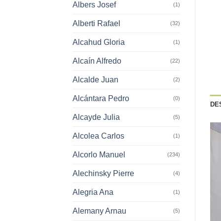
Albers Josef
(1)
Alberti Rafael
(32)
Alcahud Gloria
(1)
Alcaín Alfredo
(22)
Alcalde Juan
(2)
Alcántara Pedro
(0)
DE
Alcayde Julia
(5)
Alcolea Carlos
(1)
Alcorlo Manuel
(234)
Alechinsky Pierre
(4)
Alegria Ana
(1)
Alemany Arnau
(5)