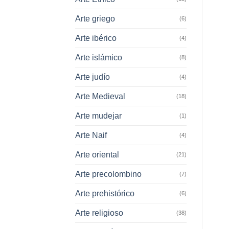
Arte griego
(6)
Arte ibérico
(4)
Arte islámico
(8)
Arte judío
(4)
Arte Medieval
(18)
Arte mudejar
(1)
Arte Naif
(4)
Arte oriental
(21)
Arte precolombino
(7)
Arte prehistórico
(6)
Arte religioso
(38)