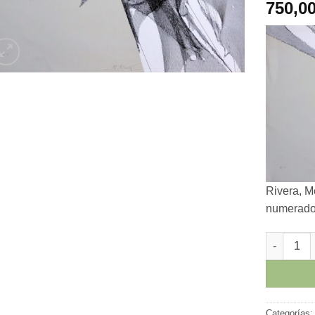
750,0
Rivera, Me
numerado 
Manuel Riv
Categorías