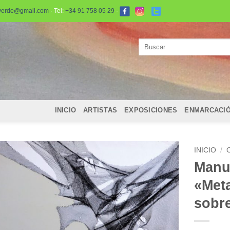
verde@gmail.com
· Tel:
+34 91 758 05 29
·
Buscar
por:
INICIO
ARTISTAS
EXPOSICIONES
ENMARCACI
INICIO
/
Manue
«Meta
sobre