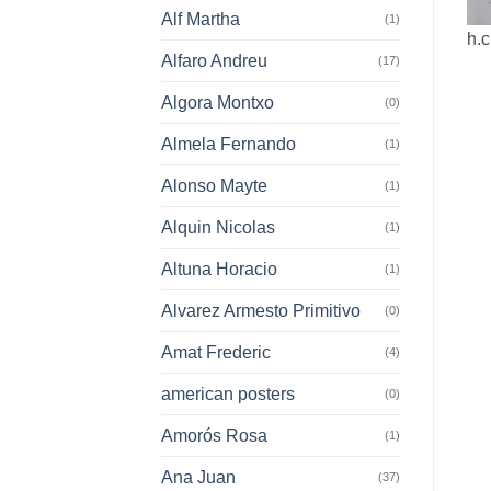
Alf Martha
(1)
h.c
Alfaro Andreu
(17)
Algora Montxo
(0)
Almela Fernando
(1)
Alonso Mayte
(1)
Alquin Nicolas
(1)
Altuna Horacio
(1)
Alvarez Armesto Primitivo
(0)
Amat Frederic
(4)
american posters
(0)
Amorós Rosa
(1)
Ana Juan
(37)