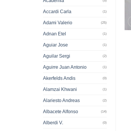
Academia
(5)
Accardi Carla
(1)
Adami Valerio
(25)
Adnan Etel
(1)
Aguiar Jose
(1)
Aguilar Sergi
(2)
Aguirre Juan Antonio
(1)
Akerfelds Andis
(0)
Alamzai Khwani
(1)
Alariesto Andreas
(2)
Albacete Alfonso
(14)
Alberdi V.
(0)