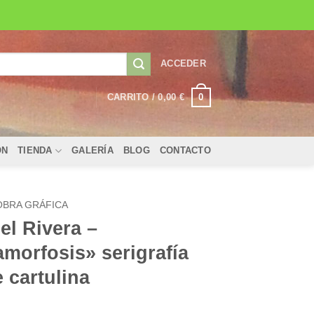
ACCEDER
0
CARRITO /
0,00
€
ÓN
TIENDA
GALERÍA
BLOG
CONTACTO
OBRA GRÁFICA
l Rivera –
morfosis» serigrafía
 cartulina