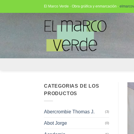
Saltar
El Marco Verde · Obra gráfica y enmarcación ·
elmarco
al
contenido
CATEGORIAS DE LOS
PRODUCTOS
Abercrombie Thomas J.
(3)
Abot Jorge
(0)