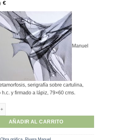
0
€
Manuel
tamorfosis, serigrafía sobre cartulina,
h.c. y firmado a lápiz, 79×60 cms.
era - "Metamorfosis" serigrafía sobre cartulina cantidad
AÑADIR AL CARRITO
:
Obra gráfica
,
Rivera Manuel