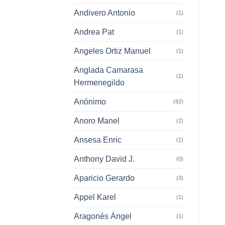
Andivero Antonio
(1)
Andrea Pat
(1)
Angeles Ortiz Manuel
(1)
Anglada Camarasa
(1)
Hermenegildo
Anónimo
(92)
Anoro Manel
(2)
Ansesa Enric
(1)
Anthony David J.
(0)
Aparicio Gerardo
(3)
Appel Karel
(1)
Aragonés Ángel
(1)