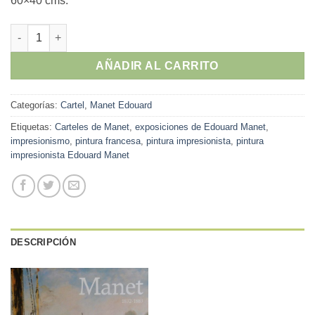
60×40 cms.
Edouard Manet - "Argenteuil" cartel original exposición en Gra
AÑADIR AL CARRITO
Categorías:
Cartel
,
Manet Edouard
Etiquetas:
Carteles de Manet
,
exposiciones de Edouard Manet
,
impresionismo
,
pintura francesa
,
pintura impresionista
,
pintura
impresionista Edouard Manet
DESCRIPCIÓN