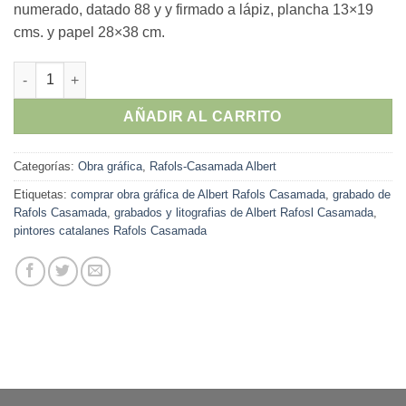
numerado, datado 88 y y firmado a lápiz, plancha 13×19
cms. y papel 28×38 cm.
Albert Rafols Casamada - "Estiu 5" grabado cantidad
AÑADIR AL CARRITO
Categorías:
Obra gráfica
,
Rafols-Casamada Albert
Etiquetas:
comprar obra gráfica de Albert Rafols Casamada
,
grabado de
Rafols Casamada
,
grabados y litografias de Albert Rafosl Casamada
,
pintores catalanes Rafols Casamada