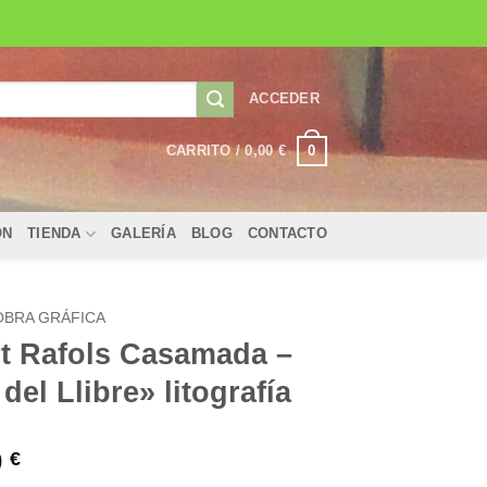
ACCEDER
0
CARRITO /
0,00
€
ÓN
TIENDA
GALERÍA
BLOG
CONTACTO
OBRA GRÁFICA
rt Rafols Casamada –
 del Llibre» litografía
0
€