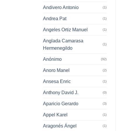
Andivero Antonio
(1)
Andrea Pat
(1)
Angeles Ortiz Manuel
(1)
Anglada Camarasa
(1)
Hermenegildo
Anónimo
(92)
Anoro Manel
(2)
Ansesa Enric
(1)
Anthony David J.
(0)
Aparicio Gerardo
(3)
Appel Karel
(1)
Aragonés Ángel
(1)