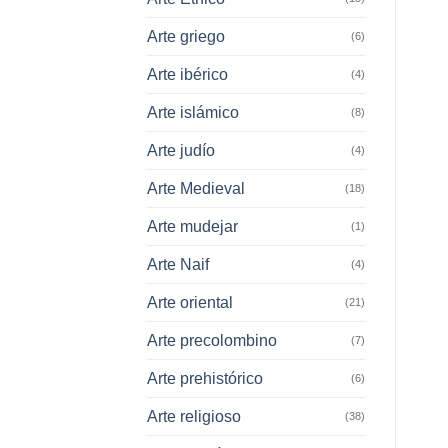
Arte griego
(6)
Arte ibérico
(4)
Arte islámico
(8)
Arte judío
(4)
Arte Medieval
(18)
Arte mudejar
(1)
Arte Naif
(4)
Arte oriental
(21)
Arte precolombino
(7)
Arte prehistórico
(6)
Arte religioso
(38)