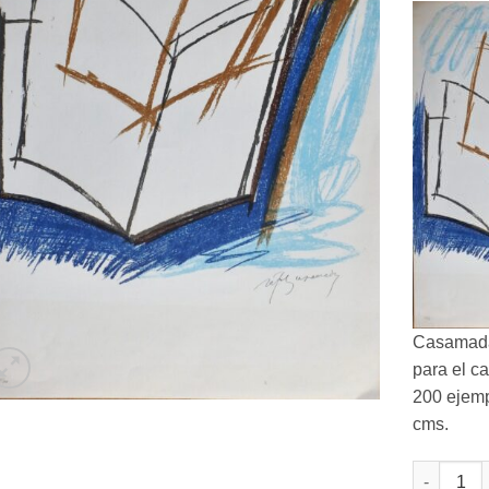
Casamada, 
para el ca
200 ejemp
cms.
Albert Raf