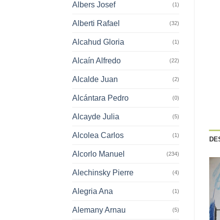
Albers Josef
(1)
Alberti Rafael
(32)
Alcahud Gloria
(1)
Alcaín Alfredo
(22)
Alcalde Juan
(2)
Alcántara Pedro
(0)
Alcayde Julia
(5)
Alcolea Carlos
(1)
DE
Alcorlo Manuel
(234)
Alechinsky Pierre
(4)
Alegria Ana
(1)
Alemany Arnau
(5)