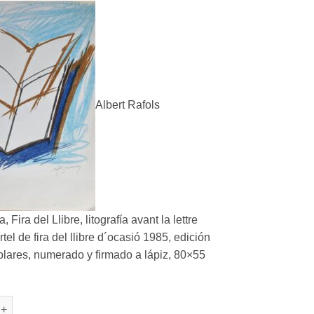
Albert Rafols
Fira del Llibre, litografía avant la lettre
rtel de fira del llibre d´ocasió 1985, edición
lares, numerado y firmado a lápiz, 80×55
ols Casamada - "Fira del Llibre" litografía cantidad