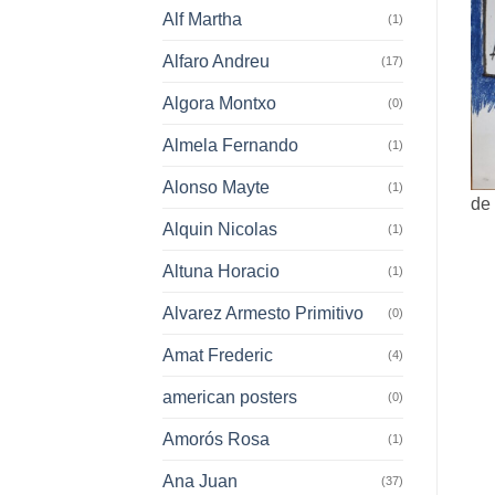
Alf Martha
(1)
Alfaro Andreu
(17)
Algora Montxo
(0)
Almela Fernando
(1)
Alonso Mayte
(1)
de 
Alquin Nicolas
(1)
Altuna Horacio
(1)
Alvarez Armesto Primitivo
(0)
Amat Frederic
(4)
american posters
(0)
Amorós Rosa
(1)
Ana Juan
(37)