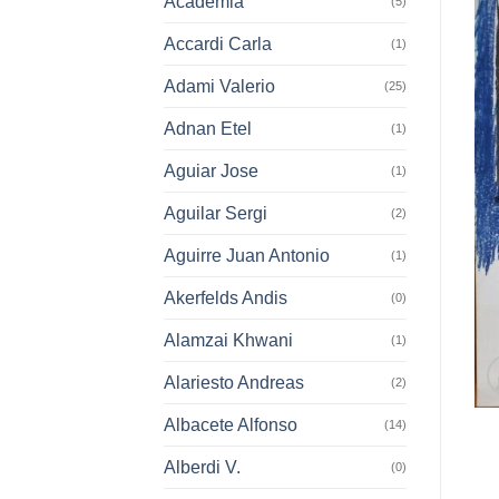
Academia
(5)
Accardi Carla
(1)
Adami Valerio
(25)
Adnan Etel
(1)
Aguiar Jose
(1)
Aguilar Sergi
(2)
Aguirre Juan Antonio
(1)
Akerfelds Andis
(0)
Alamzai Khwani
(1)
Alariesto Andreas
(2)
Albacete Alfonso
(14)
Alberdi V.
(0)