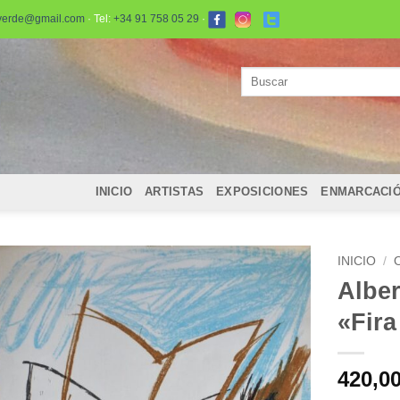
verde@gmail.com
· Tel:
+34 91 758 05 29
·
Buscar
por:
INICIO
ARTISTAS
EXPOSICIONES
ENMARCACI
INICIO
/
Albe
«Fira
420,0