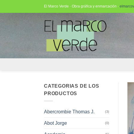
Saltar
El Marco Verde · Obra gráfica y enmarcación ·
elmarco
al
contenido
CATEGORIAS DE LOS
PRODUCTOS
Abercrombie Thomas J.
(3)
Abot Jorge
(0)