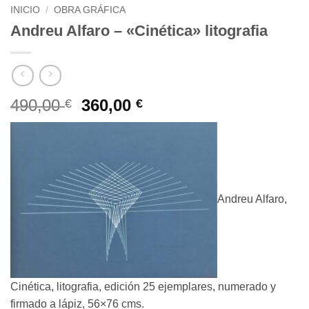
INICIO
/
OBRA GRÁFICA
Andreu Alfaro – «Cinética» litografia
El
El
490,00
360,00
€
€
precio
precio
original
actual
era:
es:
490,00 €.
360,00 €.
Andreu Alfaro,
Cinética, litografia, edición 25 ejemplares, numerado y
firmado a lápiz, 56×76 cms.