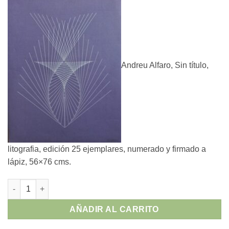
original
actual
era:
es:
490,00 €.
360,00 €.
Andreu Alfaro, Sin título,
litografia, edición 25 ejemplares, numerado y firmado a
lápiz, 56×76 cms.
Andreu Alfaro - "Sin título" litografia cantidad
AÑADIR AL CARRITO