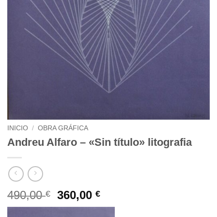
INICIO
/
OBRA GRÁFICA
Andreu Alfaro – «Sin título» litografia
El
El
490,00
360,00
€
€
precio
precio