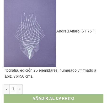
original
actual
era:
es:
490,00 €.
360,00 €.
Andreu Alfaro, ST 75 II,
litografia, edición 25 ejemplares, numerado y firmado a
lápiz, 76×56 cms.
Andreu Alfaro - "ST 75 II" litografia cantidad
AÑADIR AL CARRITO