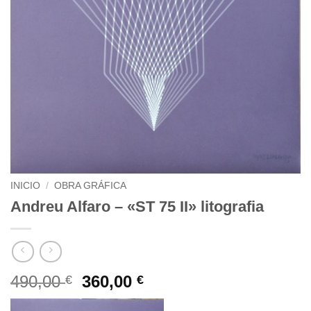
INICIO
/
OBRA GRÁFICA
Andreu Alfaro – «ST 75 II» litografia
El
El
490,00
360,00
€
€
precio
precio