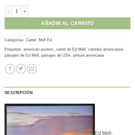
Ed Mell - "Spacious Skies" cartel original exposición en Harris
AÑADIR AL CARRITO
Categorías:
Cartel
,
Mell Ed
Etiquetas:
american posters
,
cartel de Ed Mell
,
carteles americanos
,
paisajes de Ed Mell
,
paisajes de USA
,
pintura americana
DESCRIPCIÓN
Ed Mell,