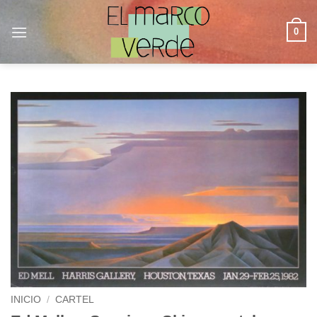
Saltar
al
0
contenido
INICIO
/
CARTEL