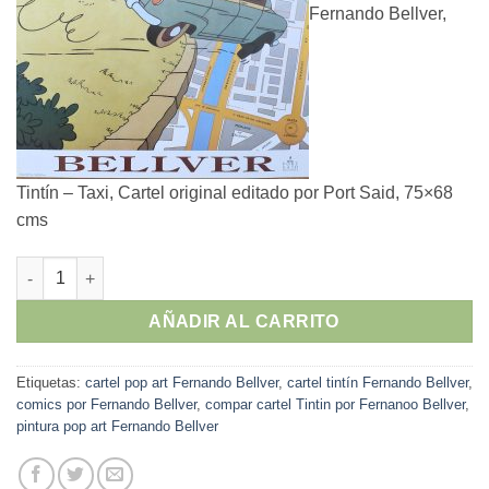
Fernando Bellver,
Tintín – Taxi, Cartel original editado por Port Said, 75×68
cms
Fernando Bellver - "Tintín – Taxi" Cartel original editado por P
AÑADIR AL CARRITO
Etiquetas:
cartel pop art Fernando Bellver
,
cartel tintín Fernando Bellver
,
comics por Fernando Bellver
,
compar cartel Tintin por Fernanoo Bellver
,
pintura pop art Fernando Bellver