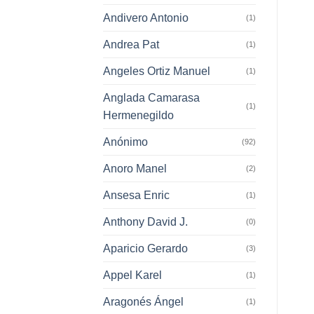
Andivero Antonio
(1)
Andrea Pat
(1)
Angeles Ortiz Manuel
(1)
Anglada Camarasa
(1)
Hermenegildo
Anónimo
(92)
Anoro Manel
(2)
Ansesa Enric
(1)
Anthony David J.
(0)
Aparicio Gerardo
(3)
Appel Karel
(1)
Aragonés Ángel
(1)