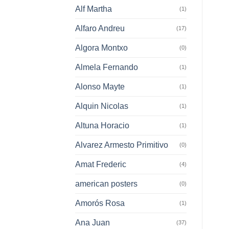
Alf Martha
(1)
Alfaro Andreu
(17)
Algora Montxo
(0)
Almela Fernando
(1)
Alonso Mayte
(1)
Alquin Nicolas
(1)
Altuna Horacio
(1)
Alvarez Armesto Primitivo
(0)
Amat Frederic
(4)
american posters
(0)
Amorós Rosa
(1)
Ana Juan
(37)