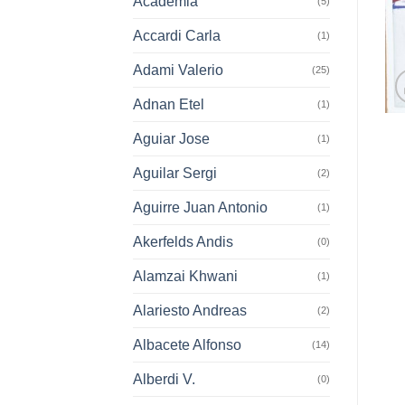
Academia
(5)
Accardi Carla
(1)
Adami Valerio
(25)
Adnan Etel
(1)
Aguiar Jose
(1)
Aguilar Sergi
(2)
Aguirre Juan Antonio
(1)
Akerfelds Andis
(0)
Alamzai Khwani
(1)
Alariesto Andreas
(2)
Albacete Alfonso
(14)
Alberdi V.
(0)