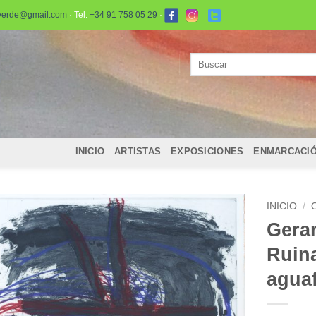
verde@gmail.com
· Tel:
+34 91 758 05 29
·
Buscar
por:
INICIO
ARTISTAS
EXPOSICIONES
ENMARCACI
INICIO
/
Gera
Ruin
agua