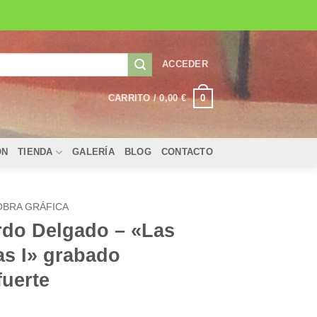
ACCEDER
0
CARRITO /
0,00
€
ÓN
TIENDA
GALERÍA
BLOG
CONTACTO
OBRA GRÁFICA
rdo Delgado – «Las
as I» grabado
fuerte