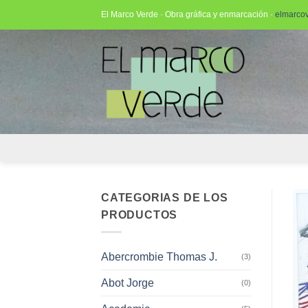
Saltar
El Marco Verde · Obra gráfica y enmarcación ·
elmarco
al
contenido
CATEGORIAS DE LOS
PRODUCTOS
Abercrombie Thomas J.
(3)
Abot Jorge
(0)