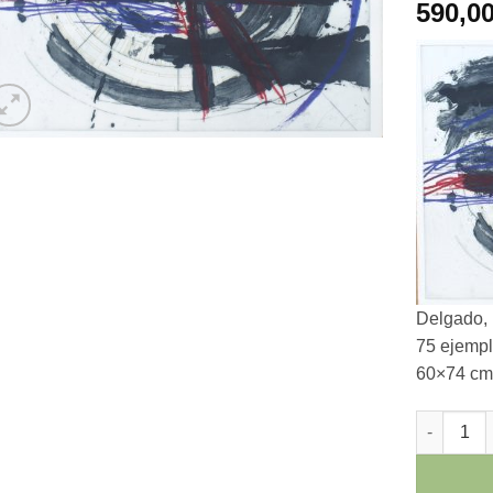
590,0
Delgado, 
75 ejempl
60×74 cms
Gerardo D