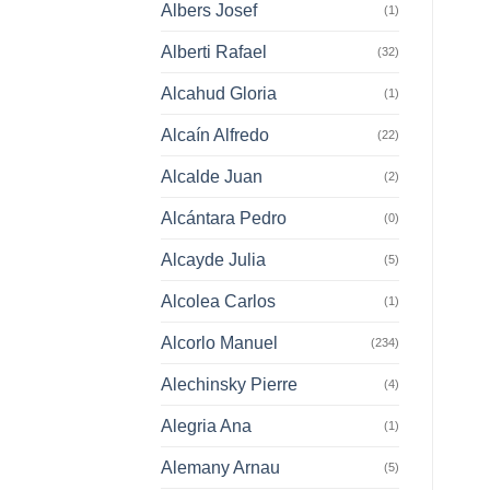
Albers Josef
(1)
Alberti Rafael
(32)
Alcahud Gloria
(1)
Alcaín Alfredo
(22)
Alcalde Juan
(2)
Alcántara Pedro
(0)
Alcayde Julia
(5)
Alcolea Carlos
(1)
Alcorlo Manuel
(234)
Alechinsky Pierre
(4)
Alegria Ana
(1)
Alemany Arnau
(5)