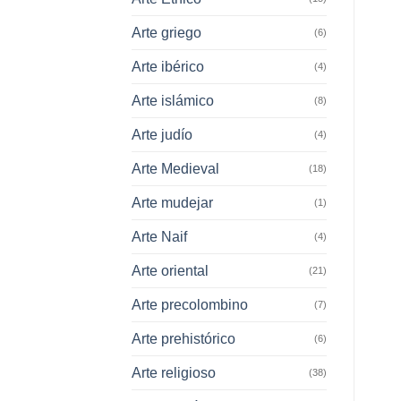
Arte griego
(6)
Arte ibérico
(4)
Arte islámico
(8)
Arte judío
(4)
Arte Medieval
(18)
Arte mudejar
(1)
Arte Naif
(4)
Arte oriental
(21)
Arte precolombino
(7)
Arte prehistórico
(6)
Arte religioso
(38)