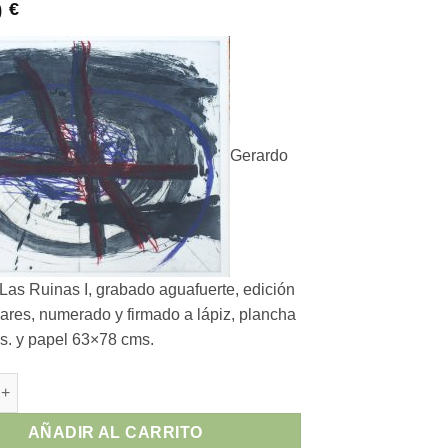
0
€
Gerardo
Las Ruinas I, grabado aguafuerte, edición
ares, numerado y firmado a lápiz, plancha
. y papel 63×78 cms.
elgado - "Las Ruinas I" grabado aguafuerte cantidad
AÑADIR AL CARRITO