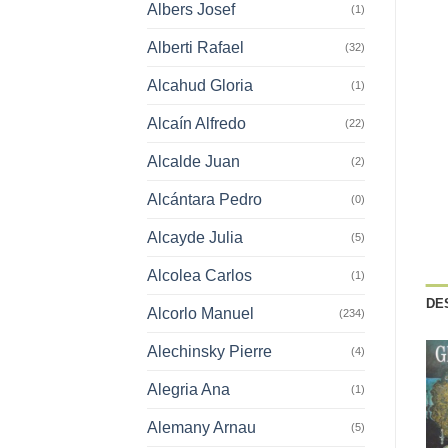
Albers Josef
(1)
Alberti Rafael
(32)
Alcahud Gloria
(1)
Alcaín Alfredo
(22)
Alcalde Juan
(2)
Alcántara Pedro
(0)
Alcayde Julia
(5)
Alcolea Carlos
(1)
DE
Alcorlo Manuel
(234)
Alechinsky Pierre
(4)
Alegria Ana
(1)
Alemany Arnau
(5)