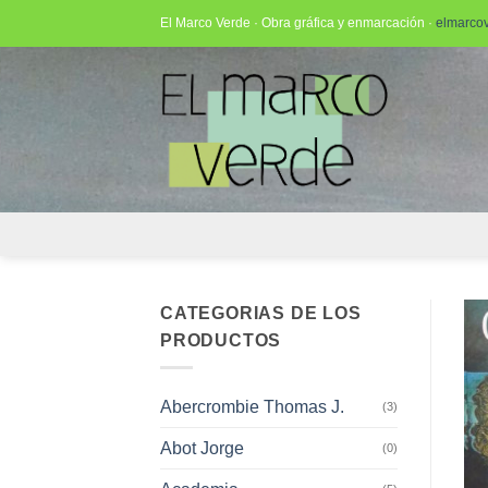
Saltar
El Marco Verde · Obra gráfica y enmarcación ·
elmarco
al
contenido
CATEGORIAS DE LOS
PRODUCTOS
Abercrombie Thomas J.
(3)
Abot Jorge
(0)