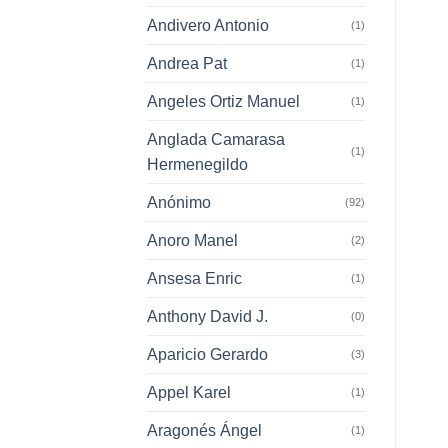
Andivero Antonio
(1)
Andrea Pat
(1)
Angeles Ortiz Manuel
(1)
Anglada Camarasa
(1)
Hermenegildo
Anónimo
(92)
Anoro Manel
(2)
Ansesa Enric
(1)
Anthony David J.
(0)
Aparicio Gerardo
(3)
Appel Karel
(1)
Aragonés Ángel
(1)