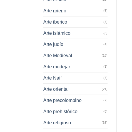
Arte griego
(6)
Arte ibérico
(4)
Arte islámico
(8)
Arte judío
(4)
Arte Medieval
(18)
Arte mudejar
(1)
Arte Naif
(4)
Arte oriental
(21)
Arte precolombino
(7)
Arte prehistórico
(6)
Arte religioso
(38)