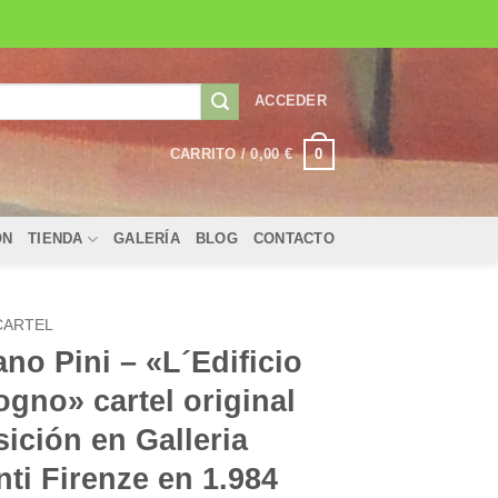
ACCEDER
0
CARRITO /
0,00
€
ÓN
TIENDA
GALERÍA
BLOG
CONTACTO
CARTEL
ano Pini – «L´Edificio
ogno» cartel original
ición en Galleria
ti Firenze en 1.984