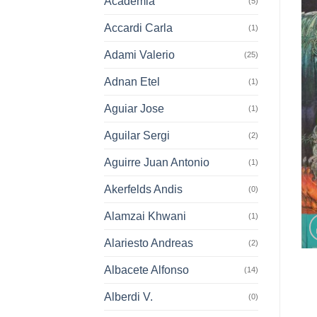
Academia
(5)
Accardi Carla
(1)
Adami Valerio
(25)
Adnan Etel
(1)
Aguiar Jose
(1)
Aguilar Sergi
(2)
Aguirre Juan Antonio
(1)
Akerfelds Andis
(0)
Alamzai Khwani
(1)
Alariesto Andreas
(2)
Albacete Alfonso
(14)
Alberdi V.
(0)