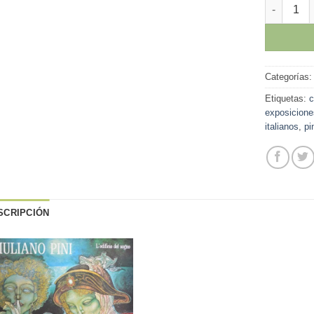
Giuliano P
Categorías
Etiquetas:
c
exposicione
italianos
,
pi
SCRIPCIÓN