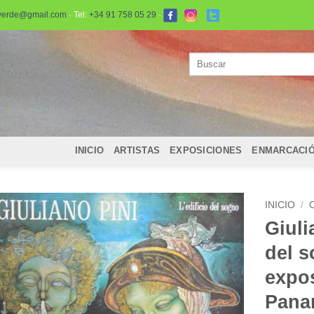
verde@gmail.com
· Tel:
+34 91 758 05 29
·
Buscar
por:
INICIO
ARTISTAS
EXPOSICIONES
ENMARCACI
INICIO
/
Giuli
del s
expos
Panan