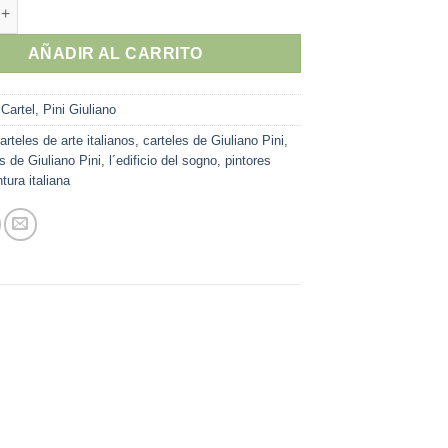
ini - "L´Edificio del sogno" cartel original exposición en Galleria
AÑADIR AL CARRITO
:
Cartel
,
Pini Giuliano
arteles de arte italianos
,
carteles de Giuliano Pini
,
s de Giuliano Pini
,
l´edificio del sogno
,
pintores
ntura italiana