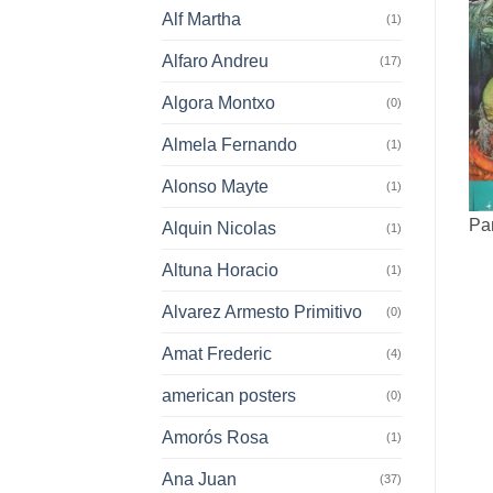
Alf Martha
(1)
Alfaro Andreu
(17)
Algora Montxo
(0)
Almela Fernando
(1)
Alonso Mayte
(1)
Pan
Alquin Nicolas
(1)
Altuna Horacio
(1)
Alvarez Armesto Primitivo
(0)
Amat Frederic
(4)
american posters
(0)
Amorós Rosa
(1)
Ana Juan
(37)