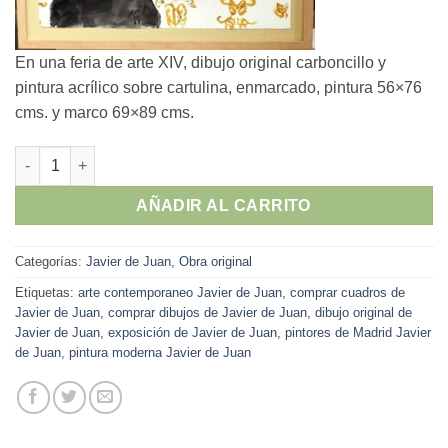
En una feria de arte XIV, dibujo original carboncillo y
pintura acrílico sobre cartulina, enmarcado, pintura 56×76
cms. y marco 69×89 cms.
Javier de Juan - "En una feria de arte XIV" dibujo original carb
AÑADIR AL CARRITO
Categorías:
Javier de Juan
,
Obra original
Etiquetas:
arte contemporaneo Javier de Juan
,
comprar cuadros de
Javier de Juan
,
comprar dibujos de Javier de Juan
,
dibujo original de
Javier de Juan
,
exposición de Javier de Juan
,
pintores de Madrid Javier
de Juan
,
pintura moderna Javier de Juan