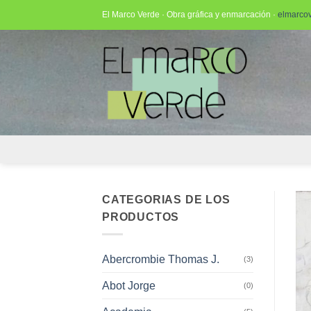
Saltar
El Marco Verde · Obra gráfica y enmarcación ·
elmarco
al
contenido
CATEGORIAS DE LOS
PRODUCTOS
Abercrombie Thomas J.
(3)
Abot Jorge
(0)