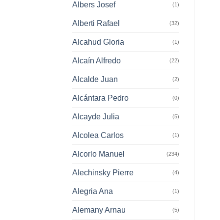
Albers Josef
(1)
Alberti Rafael
(32)
Alcahud Gloria
(1)
Alcaín Alfredo
(22)
Alcalde Juan
(2)
Alcántara Pedro
(0)
Alcayde Julia
(5)
Alcolea Carlos
(1)
Alcorlo Manuel
(234)
Alechinsky Pierre
(4)
Alegria Ana
(1)
Alemany Arnau
(5)