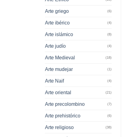
Arte griego
(6)
Arte ibérico
(4)
Arte islámico
(8)
Arte judío
(4)
Arte Medieval
(18)
Arte mudejar
(1)
Arte Naif
(4)
Arte oriental
(21)
Arte precolombino
(7)
Arte prehistórico
(6)
Arte religioso
(38)