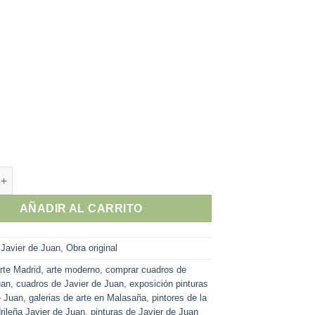
Juan - "Adios cariño" pintura original díptico técnica mixta y col
AÑADIR AL CARRITO
:
Javier de Juan
,
Obra original
rte Madrid
,
arte moderno
,
comprar cuadros de
uan
,
cuadros de Javier de Juan
,
exposición pinturas
e Juan
,
galerias de arte en Malasaña
,
pintores de la
ileña Javier de Juan
,
pinturas de Javier de Juan