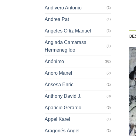
Andivero Antonio
(1)
Andrea Pat
(1)
Angeles Ortiz Manuel
(1)
DE
Anglada Camarasa
(1)
Hermenegildo
Anónimo
(92)
Anoro Manel
(2)
Ansesa Enric
(1)
Anthony David J.
(0)
Aparicio Gerardo
(3)
Appel Karel
(1)
Aragonés Ángel
(1)