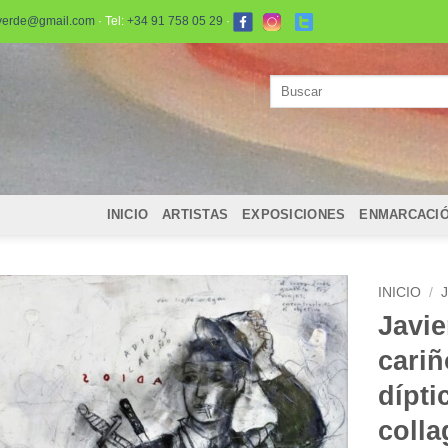
verde@gmail.com
· Tel:
+34 91 758 05 29
·
Buscar
por:
INICIO
ARTISTAS
EXPOSICIONES
ENMARCACI
INICIO
/
Javie
cariñ
dípti
colla