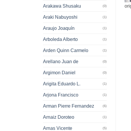
Arakawa Shusaku
ori
(0)
Araki Nabuyoshi
(1)
Araujo Joaquín
(1)
Arboleda Alberto
(1)
Arden Quinn Carmelo
(1)
Arellano Juan de
(0)
Argimon Daniel
(0)
Arigita Eduardo L.
(1)
Arjona Francisco
(1)
Arman Pierre Fernandez
(6)
Arnaiz Doroteo
(1)
Arnas Vicente
(5)