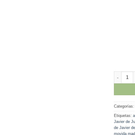
Javier de 
Categorías
Etiquetas:
a
Javier de J
de Javier d
movida madr