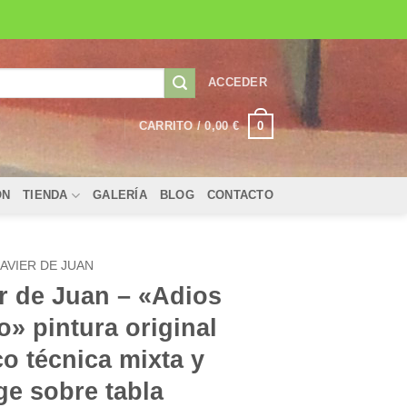
ACCEDER
0
CARRITO /
0,00
€
ÓN
TIENDA
GALERÍA
BLOG
CONTACTO
JAVIER DE JUAN
r de Juan – «Adios
o» pintura original
co técnica mixta y
ge sobre tabla