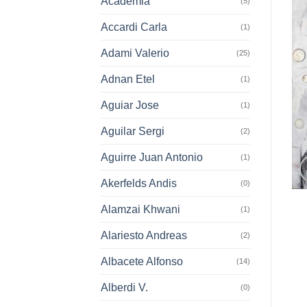
Academia
(5)
Accardi Carla
(1)
Adami Valerio
(25)
Adnan Etel
(1)
Aguiar Jose
(1)
Aguilar Sergi
(2)
Aguirre Juan Antonio
(1)
Akerfelds Andis
(0)
Alamzai Khwani
(1)
Alariesto Andreas
(2)
Albacete Alfonso
(14)
Alberdi V.
(0)