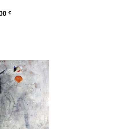
,00
€