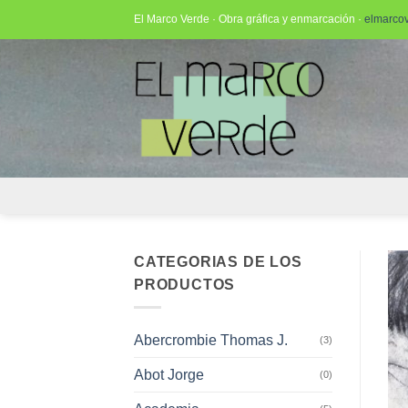
Saltar
El Marco Verde · Obra gráfica y enmarcación ·
elmarco
al
contenido
CATEGORIAS DE LOS
PRODUCTOS
Abercrombie Thomas J.
(3)
Abot Jorge
(0)