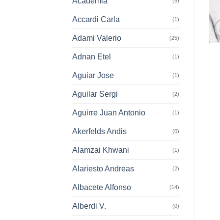
Academia
(5)
Accardi Carla
(1)
Adami Valerio
(25)
Adnan Etel
(1)
Aguiar Jose
(1)
Aguilar Sergi
(2)
Aguirre Juan Antonio
(1)
Akerfelds Andis
(0)
Alamzai Khwani
(1)
Alariesto Andreas
(2)
Albacete Alfonso
(14)
Alberdi V.
(0)