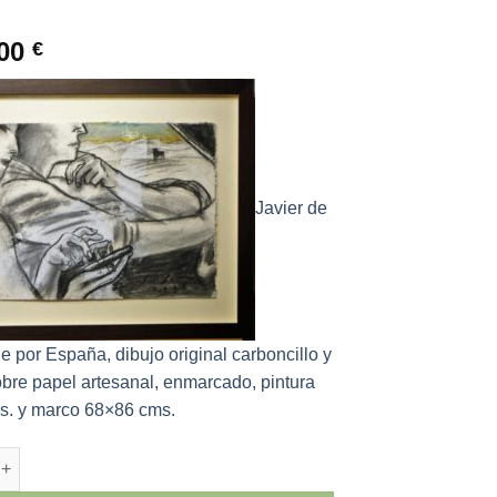
,00
€
Javier de
e por España, dibujo original carboncillo y
sobre papel artesanal, enmarcado, pintura
s. y marco 68×86 cms.
Juan - "Viaje por España" dibujo original carboncillo y acrílico 