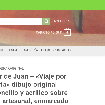
ACCEDER
0
CARRITO /
0,00
€
ÓN
TIENDA
GALERÍA
BLOG
CONTACTO
OBRA ORIGINAL
r de Juan – «Viaje por
a» dibujo original
ncillo y acrílico sobre
 artesanal, enmarcado