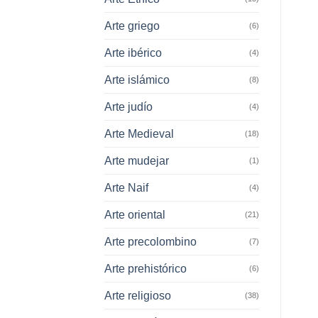
Arte griego
(6)
Arte ibérico
(4)
Arte islámico
(8)
Arte judío
(4)
Arte Medieval
(18)
Arte mudejar
(1)
Arte Naif
(4)
Arte oriental
(21)
Arte precolombino
(7)
Arte prehistórico
(6)
Arte religioso
(38)