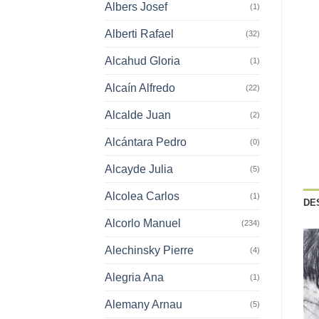
Albers Josef
(1)
Alberti Rafael
(32)
Alcahud Gloria
(1)
Alcaín Alfredo
(22)
Alcalde Juan
(2)
Alcántara Pedro
(0)
Alcayde Julia
(5)
Alcolea Carlos
(1)
DE
Alcorlo Manuel
(234)
Alechinsky Pierre
(4)
Alegria Ana
(1)
Alemany Arnau
(5)