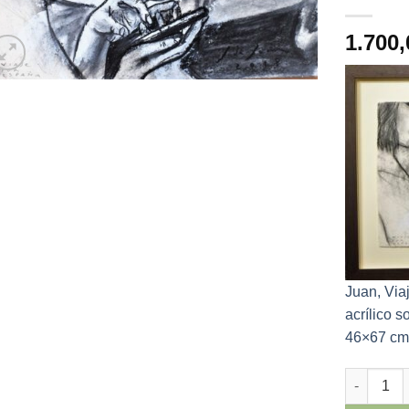
1.700
Juan, Viaj
acrílico 
46×67 cm
Javier de 