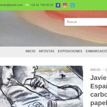
verde@gmail.com
· Tel:
+34 91 758 05 29
·
Buscar
por:
INICIO
ARTISTAS
EXPOSICIONES
ENMARCACI
INICIO
/
Javie
Españ
carbo
papel