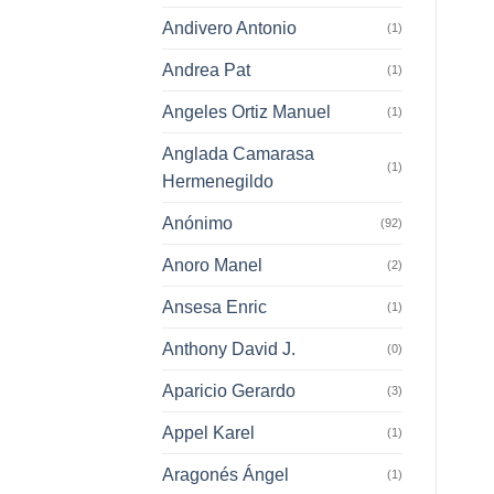
Andivero Antonio
(1)
Andrea Pat
(1)
Angeles Ortiz Manuel
(1)
Anglada Camarasa
(1)
Hermenegildo
Anónimo
(92)
Anoro Manel
(2)
Ansesa Enric
(1)
Anthony David J.
(0)
Aparicio Gerardo
(3)
Appel Karel
(1)
Aragonés Ángel
(1)