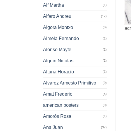
Alf Martha
(1)
Alfaro Andreu
(17)
Algora Montxo
(0)
acr
Almela Fernando
(1)
Alonso Mayte
(1)
Alquin Nicolas
(1)
Altuna Horacio
(1)
Alvarez Armesto Primitivo
(0)
Amat Frederic
(4)
american posters
(0)
Amorós Rosa
(1)
Ana Juan
(37)