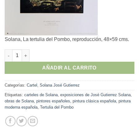
Solana, La tertulia del Pombo, reproducción, 48×59 cms.
José Gutierrez Solana - "La tertulia del Pombo" cantidad
AÑADIR AL CARRITO
Categorías:
Cartel
,
Solana José Gutierrez
Etiquetas:
carteles de Solana
,
exposiciones de José Gutierrez Solana
,
obras de Solana
,
pintores españoles
,
pintura clásica española
,
pintura
moderna española
,
Tertulia del Pombo