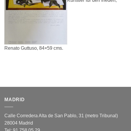
Künstler für den frieden,
Renato Guttuso, 84×59 cms.
MADRID
Calle Corredera Alta de San Pablo, 31 (metro Tribunal)
28004 Madrid
Tel: 91 758 05 29