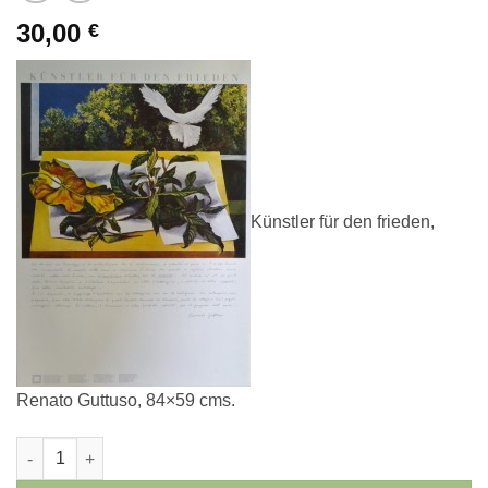
30,00
€
Künstler für den frieden,
Renato Guttuso, 84×59 cms.
Renato Guttuso - "Künstler für den frieden" cartel original artis